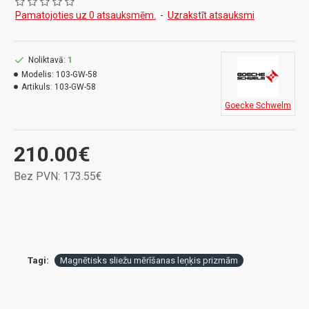
Tādu magnētisko sliežu leņķu elementu izmanto
Pamatojoties uz 0 atsauksmēm.
-
Uzrakstīt atsauksmi
dzelzceļa reljefa mērījumos, sliežu līnijas azimuta
noteikšanā, kontroles mērījumos un ģeodēzijas datu
iegūšanā, kur nepieciešama precīza objekta
Noliktavā:
1
orientācija.
Modelis:
103-GW-58
Artikuls:
103-GW-58
Ierīce tiek novietota tieši uz sliedes, un pēc tam ar
Goecke Schwelm
tehimetru tiek veikti leņķa un attāluma mērījumi
210.00€
Bez PVN: 173.55€
Tagi:
Magnētisks sliežu mērīšanas leņķis prizmām