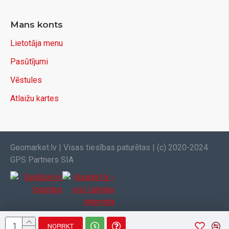
Mans konts
Lietotāja menu
Pasūtījumi
Vēstules
Atlaižu kartes
Geomarket.lv | Visas tiesības paturētas | (c) 2020-2024
GPS Partners SIA
NOPIRKT