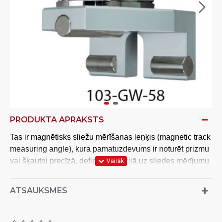
PRODUKTA APRAKSTS
Tas ir magnētisks sliežu mērīšanas leņķis (magnetic track
measuring angle), kura pamatuzdevums ir noturēt prizmu
vai šķautni precīzā, definētā pozīcijā uz sliedes mērījumu
izmanto spēcīgus magnētus
laikā.
Iekārta
, lai viegli
piestiprinātu pie sliedes virsmas bez mehāniskas
ATSAUKSMES
fiksācijas, samazinot novirzes risku mērījumos.ierīce ir
aprīkota ar
5/8″ vītni.