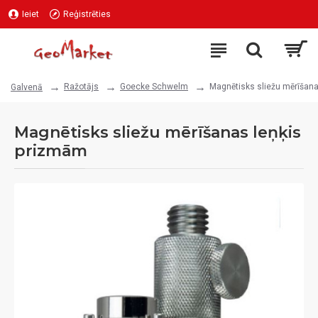
Ieiet
Reģistrēties
Ražotājs
Goecke Schwelm
Magnētisks sliežu mērīšan
Galvenā
Magnētisks sliežu mērīšanas leņķis
prizmām