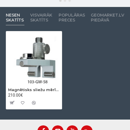
NESEN
VISVAIRĀK
POPULĀRAS
GEOMARKET.LV
SKATĪTS
SKATĪTS
PRECES
PIEDĀVĀ
Magnētisks sliežu mērīšanas leņķis prizmām
210.00€