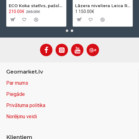
ECO Koka statīvs, pašslēdzošs, ar apaļo pamatni
Lāzera niveliera Leica Rugby 610 + Rod eye 120 Basic komplekts
210.00€
1 150.00€
265.00€
Geomarket.lv
Par mums
Piegāde
Privātuma politika
Norēķinu veidi
Klientiem