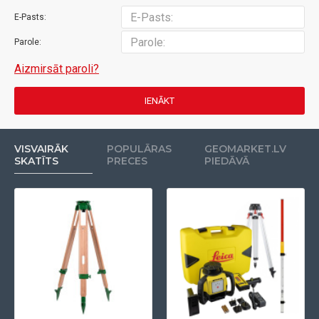
E-Pasts:
Parole:
Aizmirsāt paroli?
IENĀKT
VISVAIRĀK
POPULĀRAS
GEOMARKET.LV
SKATĪTS
PRECES
PIEDĀVĀ