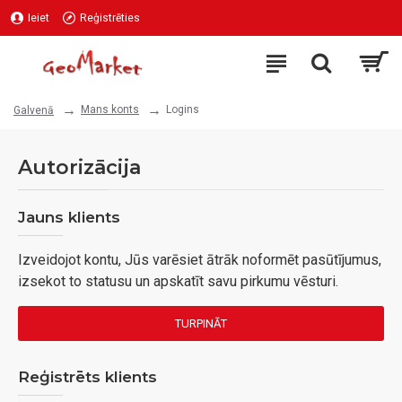
Ieiet
Reģistrēties
Mans konts
Logins
Galvenā
Autorizācija
Jauns klients
Izveidojot kontu, Jūs varēsiet ātrāk noformēt pasūtījumus,
izsekot to statusu un apskatīt savu pirkumu vēsturi.
TURPINĀT
Reģistrēts klients