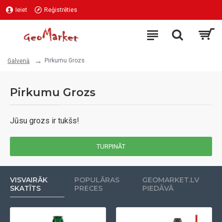
Ieiet
Reģistrēties
Pirkumu Grozs
Galvenā
Pirkumu Grozs
Jūsu grozs ir tukšs!
TURPINĀT
VISVAIRĀK
POPULĀRAS
GEOMARKET.LV
SKATĪTS
PRECES
PIEDĀVĀ