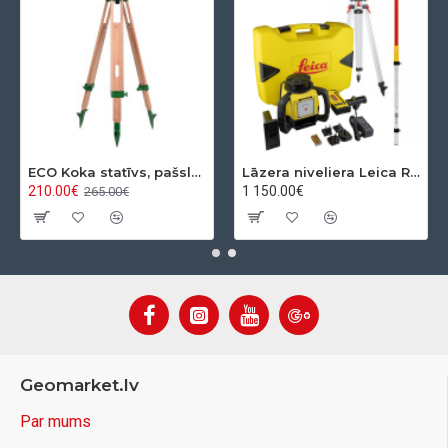
ECO Koka statīvs, pašslēdzošs, ar apaļo pamatni
Lāzera niveliera Leica Rugby 610 + Rod eye 120 Basic komplekts
210.00€
1 150.00€
265.00€
Geomarket.lv
Par mums