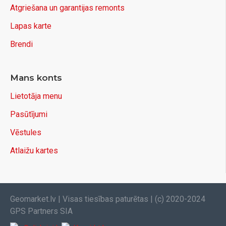
Atgriešana un garantijas remonts
Lapas karte
Brendi
Mans konts
Lietotāja menu
Pasūtījumi
Vēstules
Atlaižu kartes
Geomarket.lv | Visas tiesības paturētas | (c) 2020-2024
GPS Partners SIA