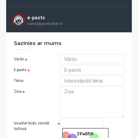
e-pasts
sales@geomarket.lv
Sazinies ar mums
Vārds
E-pasts
Tēma
Ziņa
Ievadiet kodu zemāk
lodziņā