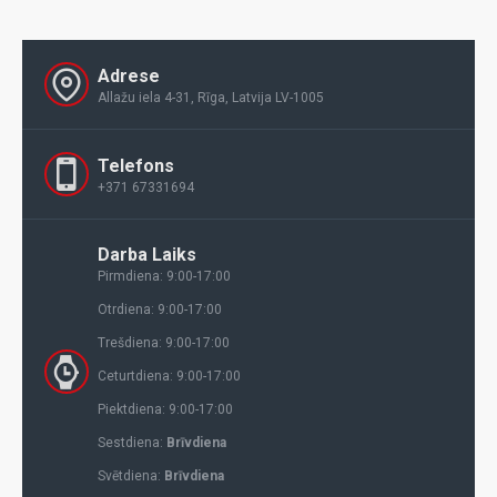
Adrese
Allažu iela 4-31, Rīga, Latvija LV-1005
Telefons
+371 67331694
Darba Laiks
Pirmdiena: 9:00-17:00
Otrdiena: 9:00-17:00
Trešdiena: 9:00-17:00
Ceturtdiena: 9:00-17:00
Piektdiena: 9:00-17:00
Sestdiena:
Brīvdiena
Svētdiena:
Brīvdiena