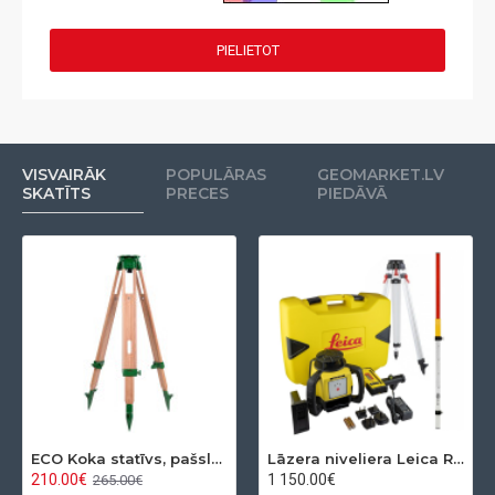
PIELIETOT
VISVAIRĀK
POPULĀRAS
GEOMARKET.LV
SKATĪTS
PRECES
PIEDĀVĀ
ECO Koka statīvs, pašslēdzošs, ar apaļo pamatni
Lāzera niveliera Leica Rugby 610 + Rod eye 120 Basic komplekts
210.00€
1 150.00€
265.00€