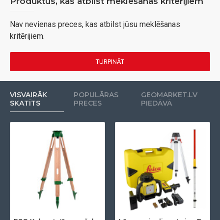
Produktus, kas atbilst meklēšanas kritērijiem
Nav nevienas preces, kas atbilst jūsu meklēšanas
kritērijiem.
TURPINĀT
VISVAIRĀK
POPULĀRAS
GEOMARKET.LV
SKATĪTS
PRECES
PIEDĀVĀ