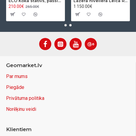
ECO Koka statīvs, pašslēdzošs, ar apaļo pamatni
Lāzera niveliera Leica Rugby 610 + Rod eye 120 Basic komplekts
210.00€
1 150.00€
265.00€
Geomarket.lv
Par mums
Piegāde
Privātuma politika
Norēķinu veidi
Klientiem