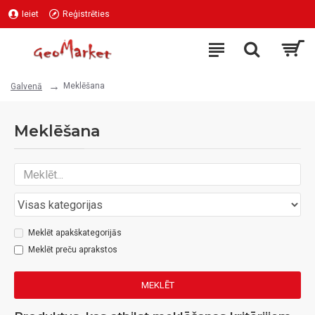
Ieiet
Reģistrēties
Meklēšana
Galvenā
Meklēšana
Meklēt apakškategorijās
Meklēt preču aprakstos
MEKLĒT