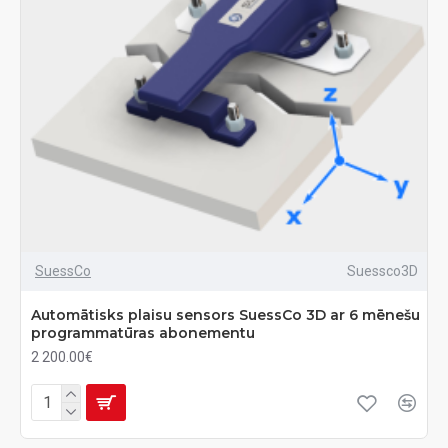
SuessCo
Suessco3D
Automātisks plaisu sensors SuessCo 3D ar 6 mēnešu
programmatūras abonementu
2 200.00€