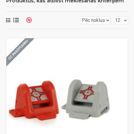
Produktus, kas atbilst meklēšanas kritērijiem
UZ PASŪTĪJUMU