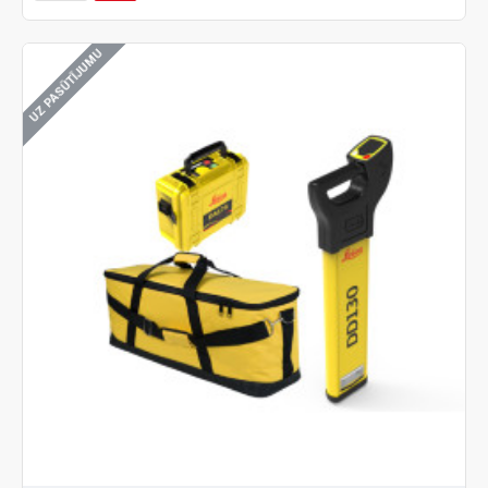
UZ PASŪTĪJUMU