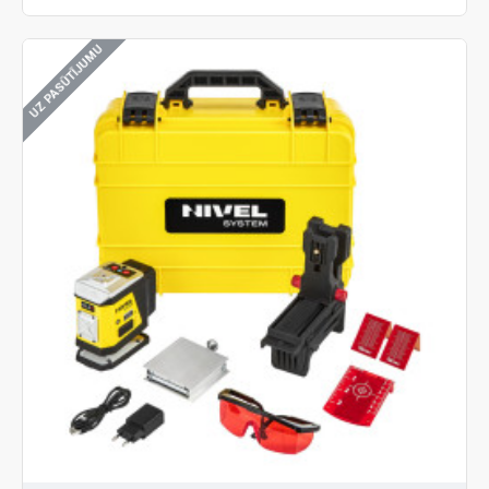
UZ PASŪTĪJUMU