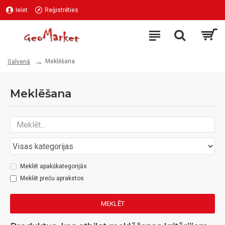
Ieiet
Reģistrēties
Meklēšana
Galvenā
Meklēšana
Meklēt apakškategorijās
Meklēt preču aprakstos
MEKLĒT