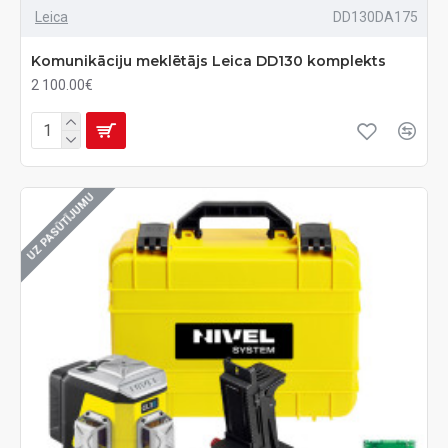
Leica
DD130DA175
Komunikāciju meklētājs Leica DD130 komplekts
2 100.00€
UZ PASŪTĪJUMU