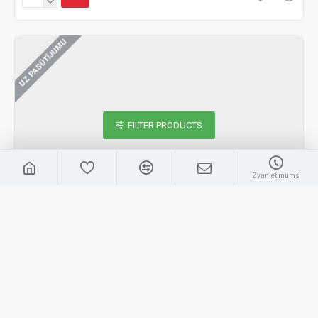
UZ PASŪTĪJUMU
FILTER PRODUCTS
Zvaniet mums