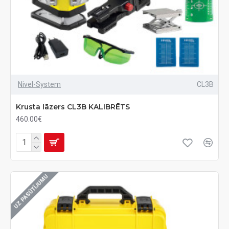
Nivel-System
CL3B
Krusta lāzers CL3B KALIBRĒTS
460.00€
UZ PASŪTĪJUMU