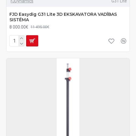
FJDynamics
G31 Lite
FJD Easydig G31 Lite 3D EKSKAVATORA VADĪBAS
SISTĒMA
8 000.00€
11 495.00€