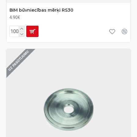
BIM būvniecības mērķi RS30
4.90€
UZ PASŪTĪJUMU