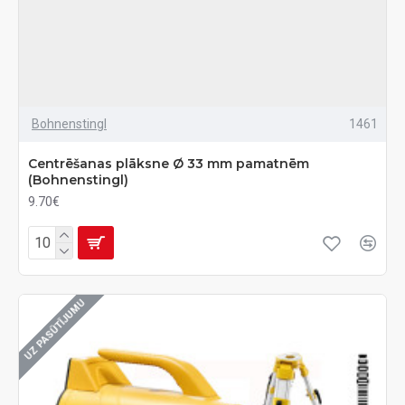
Bohnenstingl
1461
Centrēšanas plāksne Ø 33 mm pamatnēm
(Bohnenstingl)
9.70€
UZ PASŪTĪJUMU