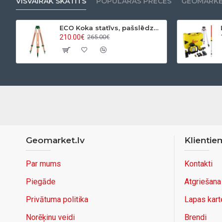
VISVAIRĀK SKATĪTS
POPULĀRAS PRECES
GEOMARKET
ECO Koka statīvs, pašslēdzošs, ar apaļo pamatni
210.00€
265.00€
Geomarket.lv
Klientie
Par mums
Kontakti
Piegāde
Atgriešana
Privātuma politika
Lapas kart
Norēķinu veidi
Brendi