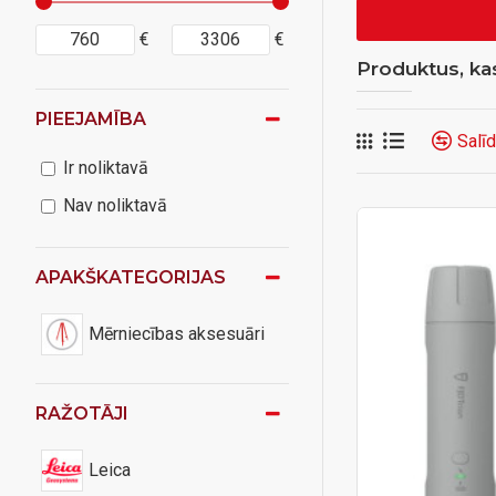
€
€
Produktus, kas
PIEEJAMĪBA
Salī
Ir noliktavā
Nav noliktavā
APAKŠKATEGORIJAS
Mērniecības aksesuāri
RAŽOTĀJI
Leica