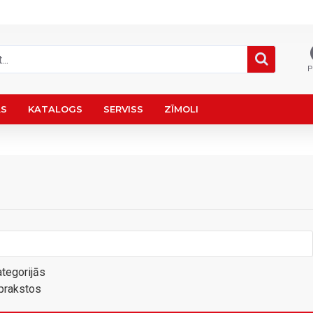
P
AS
KATALOGS
SERVISS
ZĪMOLI
tegorijās
prakstos