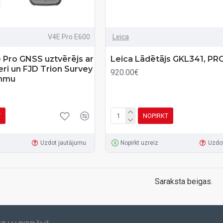
V4E Pro E600
Leica
 Pro GNSS uztvērējs ar
Leica Lādētājs GKL341, PR
eri un FJD Trion Survey
920.00€
ammu
T
NOPIRKT
Uzdot jautājumu
Nopirkt uzreiz
Uzdo
Saraksta beigas.