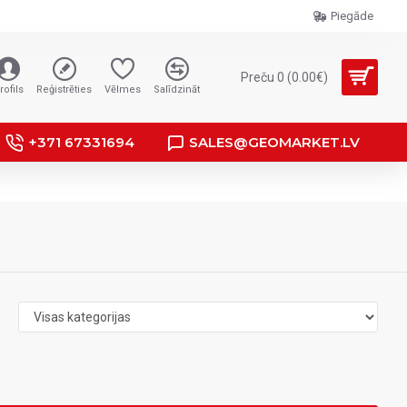
Piegāde
Preču 0 (0.00€)
rofils
Reģistrēties
Vēlmes
Salīdzināt
+371 67331694
SALES@GEOMARKET.LV