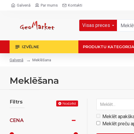
Galvenā
Par mums
Kontakti
Visas preces
IZVĒLNE
PRODUKTU KATEGORIJ
Meklēšana
Galvenā
Meklēšana
Filtrs
Nodzēst
Meklēt apakška
CENA
Meklēt preču a