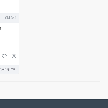
GKL341
O
t jautājumu