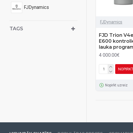
FJDynamics
FJDynamics
TAGS
FJD Trion V4e
E600 kontroli
lauka progr
4 000.00€
NOPIRK
Nopirkt uzreiz