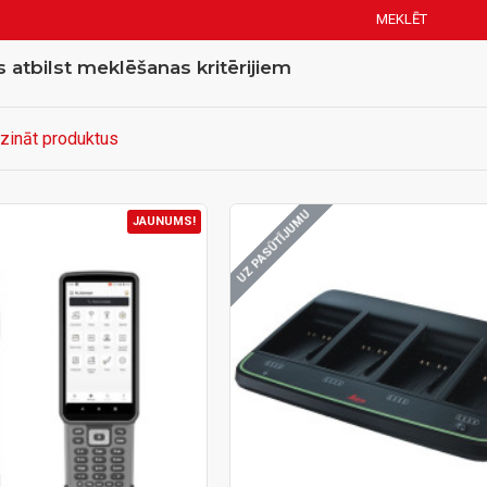
MEKLĒT
 atbilst meklēšanas kritērijiem
dzināt produktus
UZ PASŪTĪJUMU
JAUNUMS!