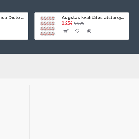
Lāzera tālmēra Leica Disto x4 P2P komplekts
Augstas kvalitātes atstarojošas uzlīmes 2.5x2.5cm (Baltas)
0.25€
0.30€