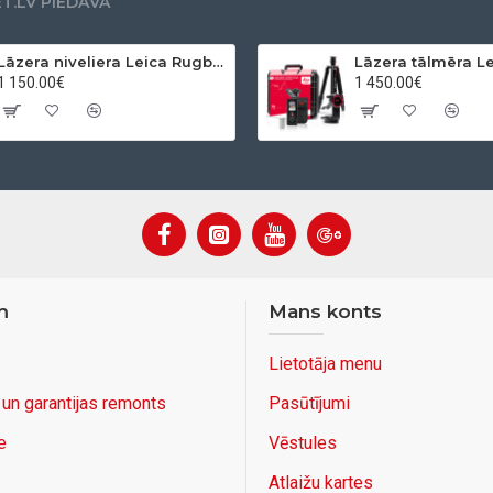
.LV PIEDĀVĀ
Lāzera niveliera Leica Rugby 610 + Rod eye 120 Basic komplekts
1 150.00€
1 450.00€
m
Mans konts
Lietotāja menu
 un garantijas remonts
Pasūtījumi
e
Vēstules
Atlaižu kartes