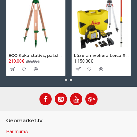
ECO Koka statīvs, pašslēdzošs, ar apaļo pamatni
Lāzera niveliera Leica Rugby 610 + Rod eye 120 Basic komplekts
210.00€
1 150.00€
265.00€
Geomarket.lv
Par mums