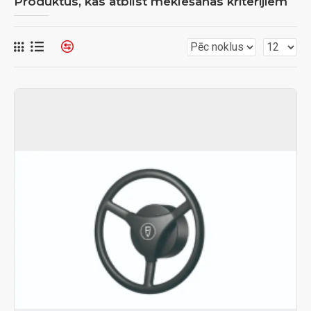
Produktus, kas atbilst meklēšanas kritērijiem