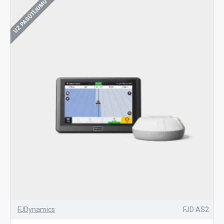
UZ PASŪTĪJUMU
FJDynamics
FJD AS2