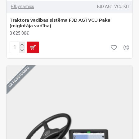
FJDynamics
FJD AG1 VCU KIT
Traktora vadības sistēma FJD AG1 VCU Paka
(miglotāja vadība)
3 625.00€
UZ PASŪTĪJUMU