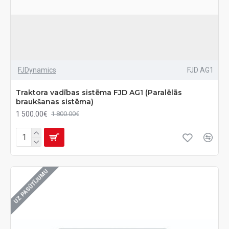
FJDynamics
FJD AG1
Traktora vadības sistēma FJD AG1 (Paralēlās
braukšanas sistēma)
1 500.00€
1 800.00€
UZ PASŪTĪJUMU