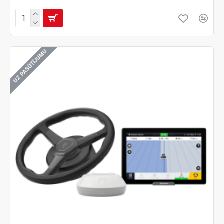
UZ PASŪTĪJUMU