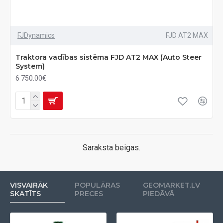
FJDynamics
FJD AT2 MAX
Traktora vadības sistēma FJD AT2 MAX (Auto Steer
System)
6 750.00€
Saraksta beigas.
VISVAIRĀK
POPULĀRAS
GEOMARKET.LV
SKATĪTS
PRECES
PIEDĀVĀ