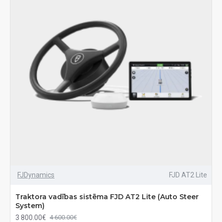
FJDynamics
FJD AT2 Lite
Traktora vadības sistēma FJD AT2 Lite (Auto Steer
System)
3 800.00€
4 600.00€