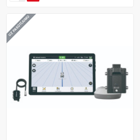
UZ PASŪTĪJUMU