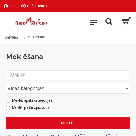
Ieiet
Reģistrēties
Meklēšana
Galvenā
Meklēšana
Meklēt apakškategorijās
Meklēt preču aprakstos
MEKLĒT