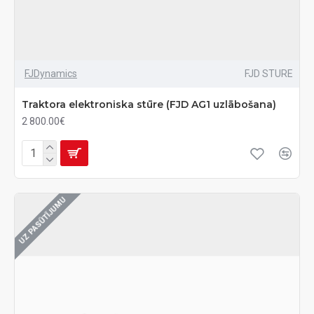
FJDynamics
FJD STURE
Traktora elektroniska stūre (FJD AG1 uzlābošana)
2 800.00€
UZ PASŪTĪJUMU