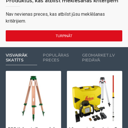
Produktus, kas atbilst meklēšanas kritērijiem
Nav nevienas preces, kas atbilst jūsu meklēšanas
kritērijiem.
TURPINĀT
VISVAIRĀK
POPULĀRAS
GEOMARKET.LV
SKATĪTS
PRECES
PIEDĀVĀ