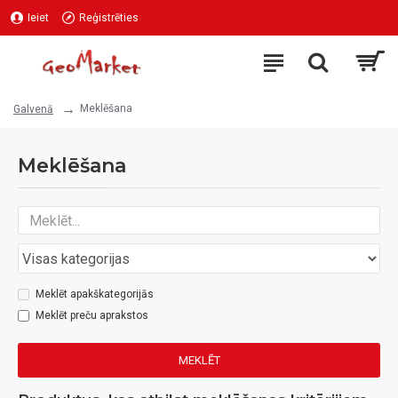
Ieiet
Reģistrēties
Meklēšana
Galvenā
Meklēšana
Meklēt apakškategorijās
Meklēt preču aprakstos
MEKLĒT