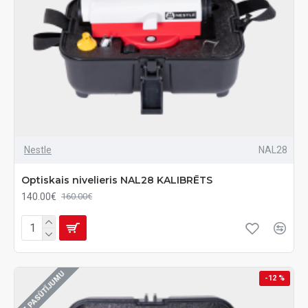
Nestle
NAL28
Optiskais nivelieris NAL28 KALIBRĒTS
140.00€
160.00€
UZ PASŪTĪJUMU
-12 %