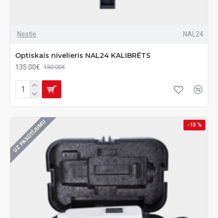
Nestle
NAL24
Optiskais nivelieris NAL24 KALIBRĒTS
135.00€
150.00€
UZ PASŪTĪJUMU
-13 %