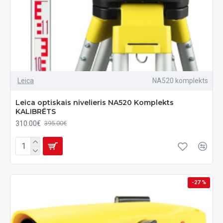
Leica
NA520 komplekts
Leica optiskais nivelieris NA520 Komplekts
KALIBRĒTS
310.00€
395.00€
-27 %