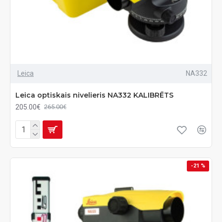
Leica
NA332
Leica optiskais nivelieris NA332 KALIBRĒTS
205.00€
265.00€
-21 %