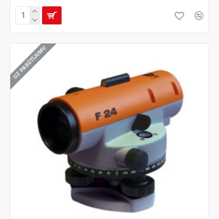
UZ PASŪTĪJUMU