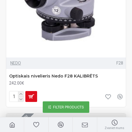
NEDO
F28
Optiskais nivelieris Nedo F28 KALIBRĒTS
242.00€
FILTER PRODUCTS
UZ PASŪTĪJUMU
Zvaniet mums