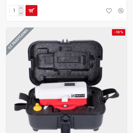
UZ PASŪTĪJUMU
-10 %