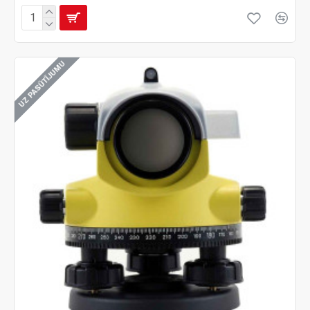
UZ PASŪTĪJUMU