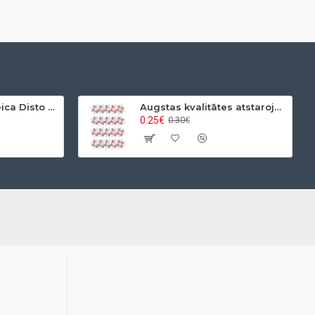
Lāzera tālmēra Leica Disto x4 P2P komplekts
Augstas kvalitātes atstarojošas uzlīmes 2.5x2.5cm (Baltas)
0.25€
0.30€