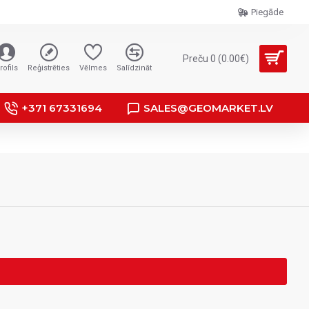
Piegāde
Preču 0 (0.00€)
rofils
Reģistrēties
Vēlmes
Salīdzināt
+371 67331694
SALES@GEOMARKET.LV