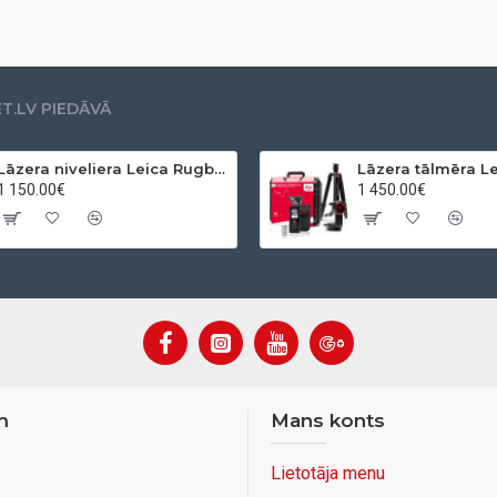
.LV PIEDĀVĀ
Lāzera niveliera Leica Rugby 610 + Rod eye 120 Basic komplekts
1 150.00€
1 450.00€
m
Mans konts
Lietotāja menu