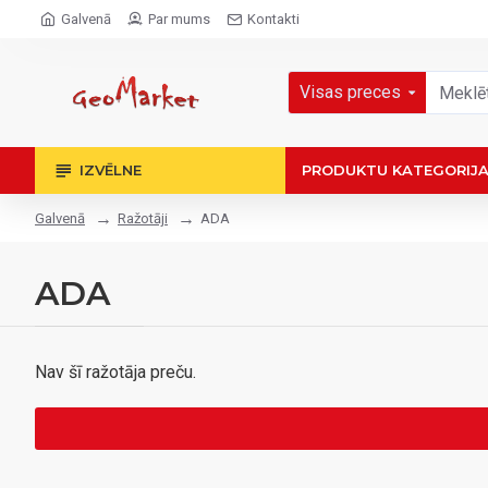
Galvenā
Par mums
Kontakti
Visas preces
IZVĒLNE
PRODUKTU KATEGORIJ
Ražotāji
ADA
Galvenā
ADA
Nav šī ražotāja preču.