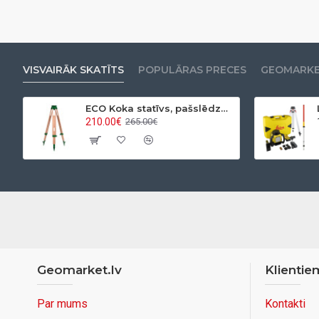
VISVAIRĀK SKATĪTS
POPULĀRAS PRECES
GEOMARKET
ECO Koka statīvs, pašslēdzošs, ar apaļo pamatni
210.00€
265.00€
Geomarket.lv
Klientie
Par mums
Kontakti