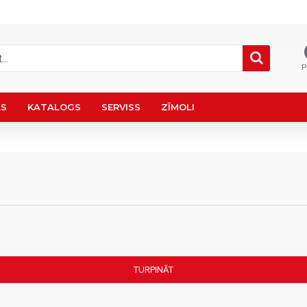
P
AS
KATALOGS
SERVISS
ZĪMOLI
TURPINĀT