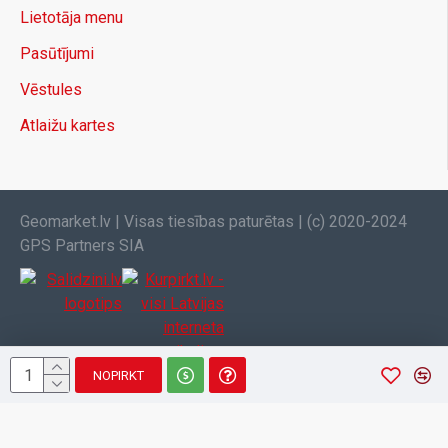
Lietotāja menu
Pasūtījumi
Vēstules
Atlaižu kartes
Geomarket.lv | Visas tiesības paturētas | (c) 2020-2024
GPS Partners SIA
NOPIRKT