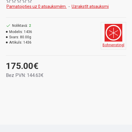
Item replaces 1450, 1450.S, 1451.SP, from April 2025
Pamatojoties uz 0 atsauksmēm.
-
Uzrakstīt atsauksmi
Noliktavā:
2
Modelis:
1436
Svars:
80.00g
Artikuls:
1436
Bohnenstingl
175.00€
Bez PVN: 144.63€