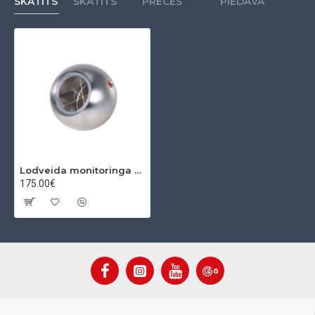
SKATĪTS
SKATĪTS
PRECES
PIEDĀVĀ
Lodveida monitoringa prizma, Ø30 mm, K= -11,3 mm,
175.00€