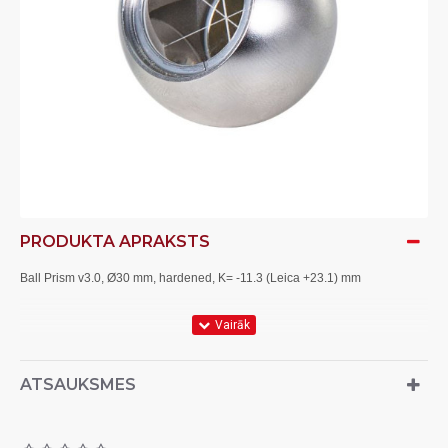
PRODUKTA APRAKSTS
Ball Prism v3.0, Ø30 mm, hardened, K= -11.3 (Leica +23.1) mm
Glass triple prism Ø17.5 mm, prism constant K= -11.3 (Leica +23.1)
mm
ATSAUKSMES
Magnetic stainless steel (surface hardened), M3 inner thread on
side