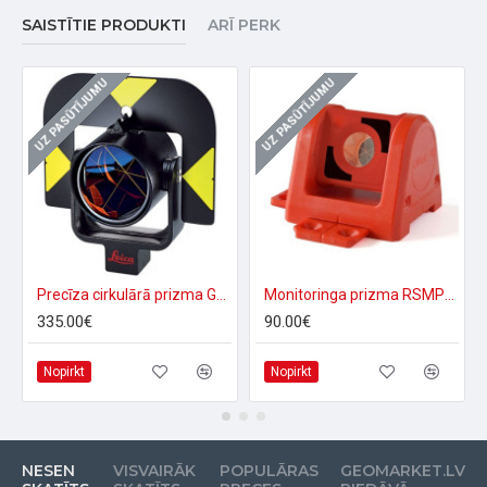
SAISTĪTIE PRODUKTI
ARĪ PERK
UZ PASŪTĪJUMU
UZ PASŪTĪJUMU
Precīza cirkulārā prizma GPR121
Monitoringa prizma RSMP280
335.00€
90.00€
Nopirkt
Nopirkt
NESEN
VISVAIRĀK
POPULĀRAS
GEOMARKET.LV