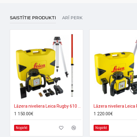
SAISTĪTIE PRODUKTI
ARĪ PERK
Lāzera niveliera Leica Rugby 610 + Rod eye 120 Basic komplekts
1 150.00€
1 220.00€
Nopirkt
Nopirkt