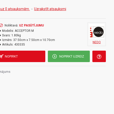
js un transportēšanas koferis
 uz 0 atsauksmēm.
-
Uzrakstīt atsauksmi
Noliktavā:
UZ PASŪTĪJUMU
Modelis:
ACCEPTOR M
Svars:
1.80kg
Izmērs:
37.50cm x 7.50cm x 10.70cm
NEDO
Artikuls:
430335
NOPIRKT
NOPIRKT UZREIZ
inājums