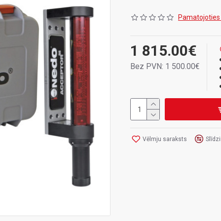
Komplektācija
: Uztvērējs, lādētā
Pamatojoties
1 815.00€
Bez PVN: 1 500.00€
Vēlmju saraksts
Slīdz