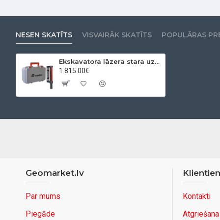
NESEN SKATĪTS
VISVAIRĀK SKATĪTS
POPULĀRAS PR
Ekskavatora lāzera stara uztvērējs ACCEPTOR M
1 815.00€
Geomarket.lv
Klientie
Par mums
Kontakti
Piegāde
Atgriešana