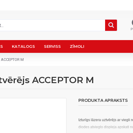
P
AS
KATALOGS
SERVISS
ZĪMOLI
ējs ACCEPTOR M
uztvērējs ACCEPTOR M
PRODUKTA APRAKSTS
Izturīgs lāzera uztvērējs ar viegli
diodes atvieglo displeja apskati