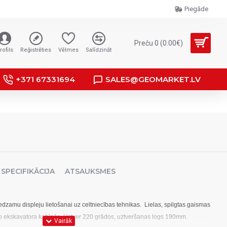
Piegāde
Preču 0 (0.00€)
rofils
Reģistrēties
Vēlmes
Salīdzināt
+371 67331694
SALES@GEOMARKET.LV
SPECIFIKĀCIJA
ATSAUKSMES
 redzamu displeju lietošanai uz celtniecības tehnikas. Lielas, spilgtas gaismas
 no ekskavatora kabīnēs. Uztver 220 grādos, uztveršanas logs 190mm.