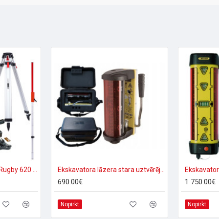
Lāzera niveliera Leica Rugby 620 + Rod eye 120 Basic komplekts
Ekskavatora lāzera stara uztvērējs LMR240
690.00€
1 750.00€
Nopirkt
Nopirkt