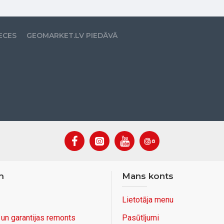
ECES
GEOMARKET.LV PIEDĀVĀ
m
Mans konts
Lietotāja menu
 un garantijas remonts
Pasūtījumi