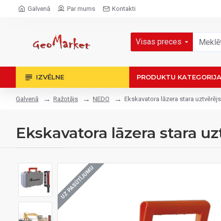
Galvenā
Par mums
Kontakti
Visas preces
IZVĒLNE
PRODUKTU KATEGORIJ
Ražotājs
NEDO
Ekskavatora lāzera stara uztvēr
Galvenā
Ekskavatora lāzera stara 
UZ PASŪTĪJUMU