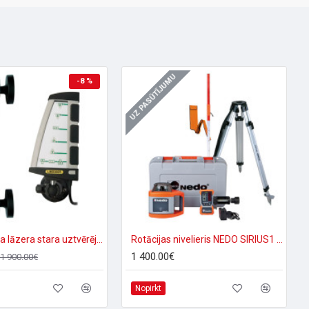
UZ PASŪTĪJUMU
-8 %
Ekskavatora lāzera stara uztvērējs ar displeju LMR360R
Rotācijas nivelieris NEDO SIRIUS1 H (Komplekts)
1 400.00€
1 900.00€
Nopirkt