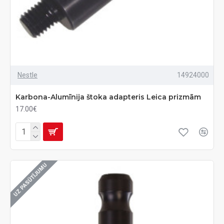
Nestle
14924000
Karbona-Alumīnija štoka adapteris Leica prizmām
17.00€
UZ PASŪTĪJUMU