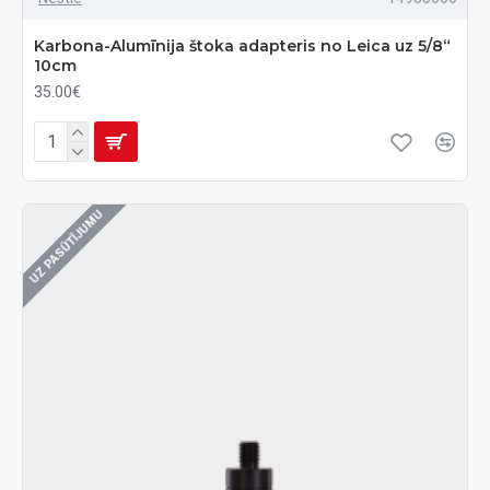
Karbona-Alumīnija štoka adapteris no Leica uz 5/8“
10cm
35.00€
UZ PASŪTĪJUMU