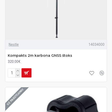
Nestle
14034000
Kompakts 2m karbona GNSS štoks
320.00€
UZ PASŪTĪJUMU