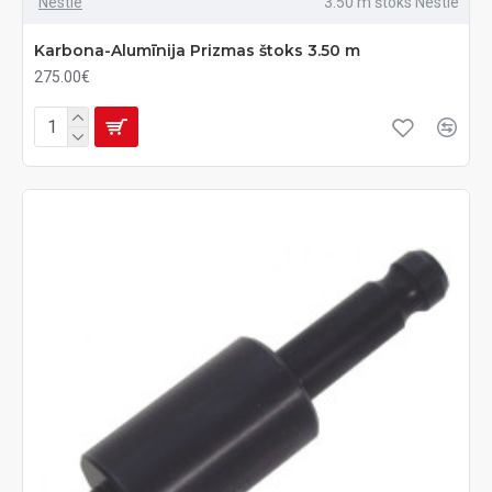
Nestle
3.50 m štoks Nestle
Karbona-Alumīnija Prizmas štoks 3.50 m
275.00€