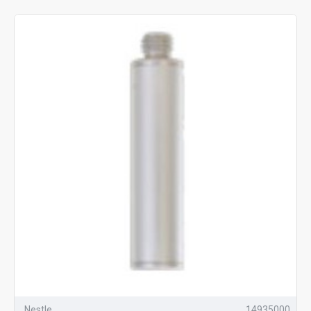
Nestle
14935000