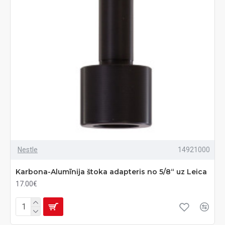
Nestle
14921000
Karbona-Alumīnija štoka adapteris no 5/8“ uz Leica
17.00€