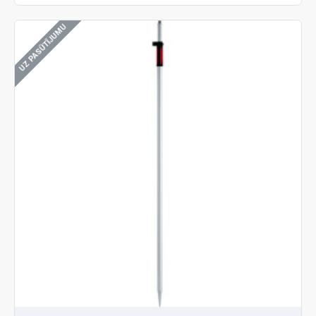
UZ PASŪTĪJUMU