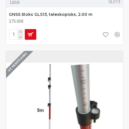
Leica
GLS13
GNSS štoks GLS13, teleskopisks, 2.00 m
275.00€
UZ PASŪTĪJUMU