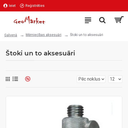
Ieiet
Reģistrēties
Mērniecības aksesuāri
Štoki un to aksesuāri
Galvenā
Štoki un to aksesuāri