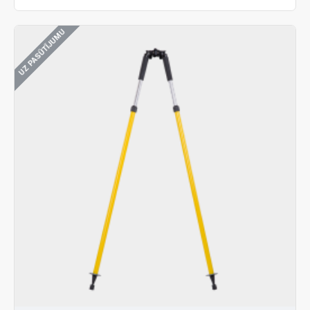
UZ PASŪTĪJUMU