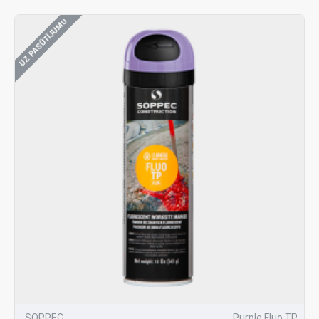
UZ PASŪTĪJUMU
SOPPEC
Purple Fluo TP