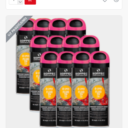
UZ PASŪTĪJUMU