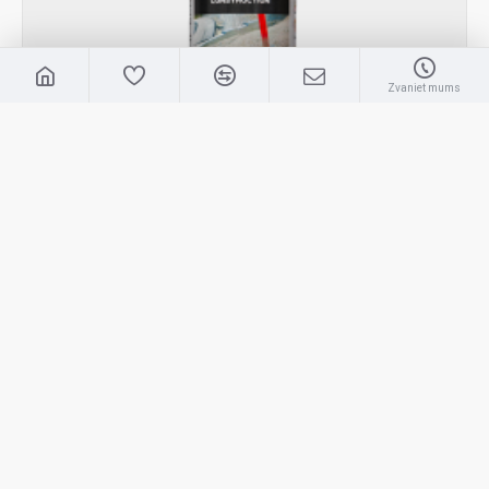
Zvaniet mums
SOPPEC
Blue Fluo TP
SOPPEC FLUO TP marķēšanas krāsa Zila
6.10€