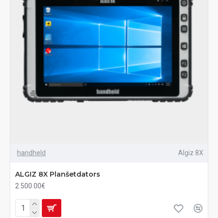
handheld
Algiz 8X
ALGIZ 8X Planšetdators
2 500.00€