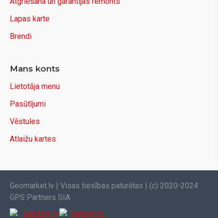
Atgriešana un garantijas remonts
Lapas karte
Brendi
Mans konts
Lietotāja menu
Pasūtījumi
Vēstules
Atlaižu kartes
Geomarket.lv | Visas tiesības paturētas | (c) 2020-2024
GPS Partners SIA