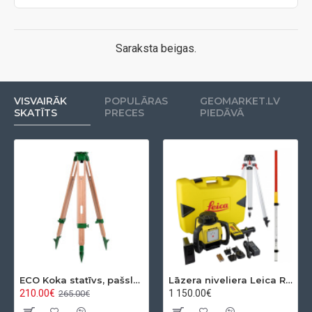
Saraksta beigas.
VISVAIRĀK
POPULĀRAS
GEOMARKET.LV
SKATĪTS
PRECES
PIEDĀVĀ
ECO Koka statīvs, pašslēdzošs, ar apaļo pamatni
Lāzera niveliera Leica Rugby 610 + Rod eye 120 Basic komplekts
210.00€
1 150.00€
265.00€