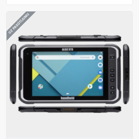
UZ PASŪTĪJUMU