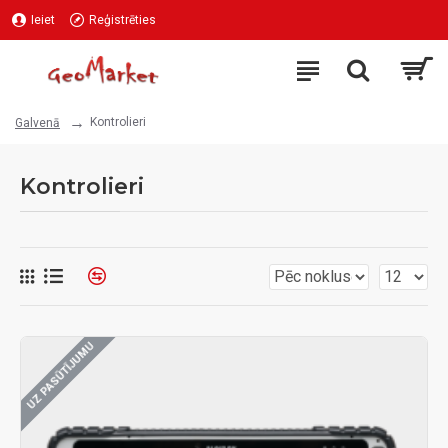
Ieiet
Reģistrēties
Kontrolieri
Galvenā
Kontrolieri
UZ PASŪTĪJUMU