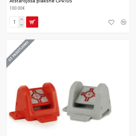
Atstarojoša plāksne CPR105
100.00€
UZ PASŪTĪJUMU