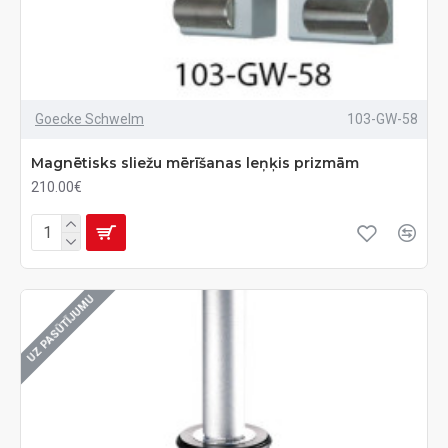
Goecke Schwelm
103-GW-58
Magnētisks sliežu mērīšanas leņķis prizmām
210.00€
UZ PASŪTĪJUMU