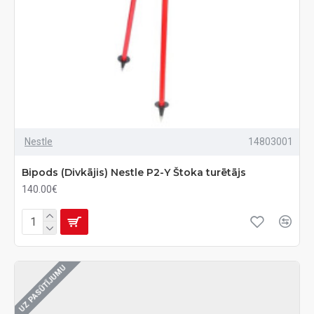
Nestle
14803001
Bipods (Divkājis) Nestle P2-Y Štoka turētājs
140.00€
UZ PASŪTĪJUMU