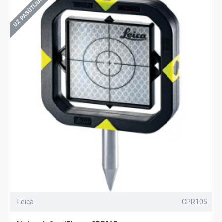
UZ PASŪTĪJUMU
Leica
CPR105