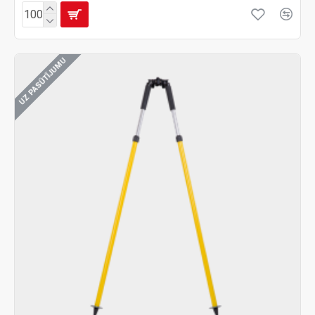
UZ PASŪTĪJUMU