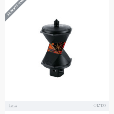
UZ PASŪTĪJUMU
Leica
GRZ122