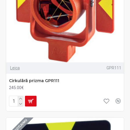
Leica
GPR111
Cirkulārā prizma GPR111
245.00€
UZ PASŪTĪJUMU