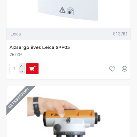
Leica
813781
Aizsargplēves Leica SPF05
26.00€
UZ PASŪTĪJUMU