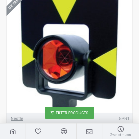
FILTER PRODUCTS
Nestle
GPR1
Cirkulārā prizma Nestle (Leica tipa prizma) GPR1
Zvaniet mums