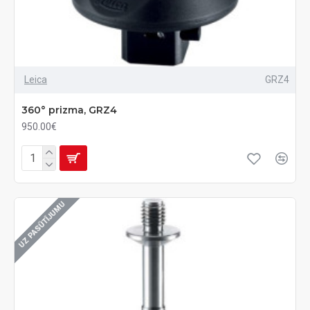
Leica
GRZ4
360° prizma, GRZ4
950.00€
UZ PASŪTĪJUMU