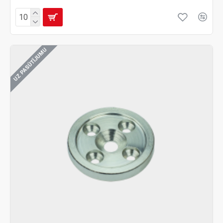
UZ PASŪTĪJUMU