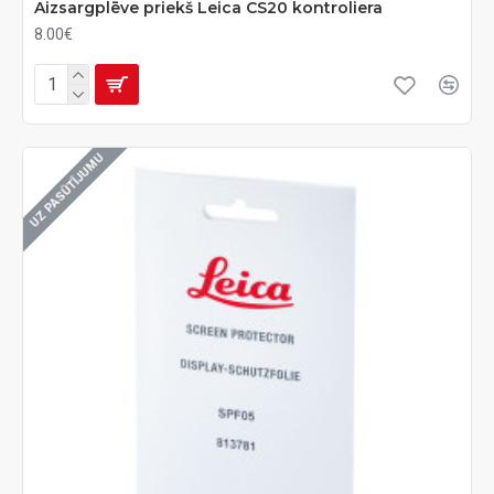
Aizsargplēve priekš Leica CS20 kontroliera
8.00€
UZ PASŪTĪJUMU