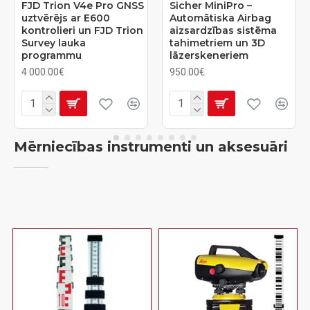
FJD Trion V4e Pro GNSS
Sicher MiniPro –
uztvērējs ar E600
Automātiska Airbag
kontrolieri un FJD Trion
aizsardzības sistēma
Survey lauka
tahimetriem un 3D
programmu
lāzerskeneriem
4 000.00€
950.00€
Mērniecības instrumenti un aksesuāri