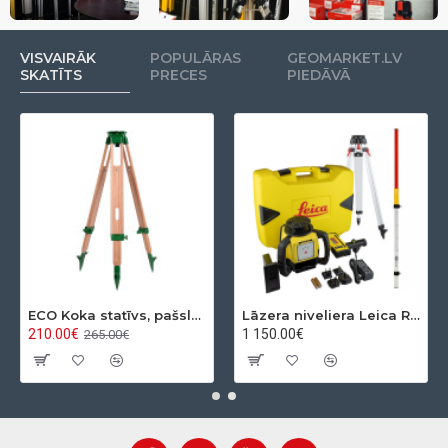
VISVAIRĀK
POPULĀRAS
GEOMARKET.LV
SKATĪTS
PRECES
PIEDĀVĀ
ECO Koka statīvs, pašslēdzošs, ar apaļo pamatni
Lāzera niveliera Leica Rugby 610 + Rod eye 120 Basic komplekts
210.00€
1 150.00€
265.00€