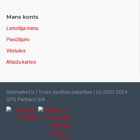
Mans konts
Lietotāja menu
Pasūtījumi
Vēstules
Atlaižu kartes
Geomarket.lv | Visas tiesības paturētas | (c) 2020-2024
GPS Partners SIA