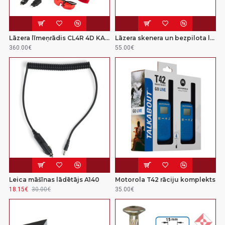
Lāzera līmeņrādis CL4R 4D KALIBRĒTS
Lāzera skenera un bezpilota lidaparāta marka (40x40)
360.00€
55.00€
Leica māšīnas lādētājs A140
Motorola T42 rāciju komplekts
18.15€
30.00€
35.00€