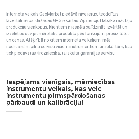
Interneta veikals GeoMarket piedāvā nivelierus, teodolītus,
lāzertālmērus, dažādas GPS iekārtas. Apvienojot labāko ražotāju
produkciju vienkopus, klientiem ir iespēja salīdzināt, izvērtēt un
izvēlēties sev piemērotāko produktu pēc funkcijām, precizitātes
un cenas. Atšķirībā no citiem interneta veikaliem, mēs
nodrošinām pilnu servisu visiem instrumentiem un iekārtām, kas
tiek piedāvātas tirdzniecībā, tai skaitā garantijas servisu.
Iespējams vienīgais, mērniecības
instrumentu veikals, kas veic
instrumentu pirmspārdošanas
pārbaudi un kalibrāciju!