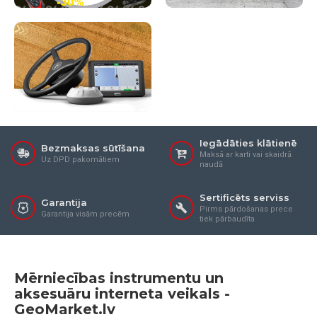
Iegādāties klātienē
Bezmaksas sūtīšana
Maksā ar karti vai skaidrā
Uz DPD pakomātiem
naudā
Sertificēts serviss
Garantija
Pirms pārdošanas prece
Garantija visām precēm
tiek pārbaudīta
Mērniecības instrumentu un
aksesuāru interneta veikals -
GeoMarket.lv