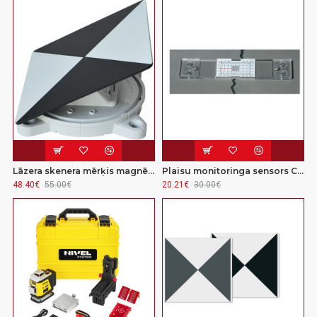
Lāzera skenera mērķis magnētiskais RSL-X90M
Plaisu monitoringa sensors Crack Spy (divos virzienos) 101-RS1
48.40€
55.00€
20.21€
30.00€