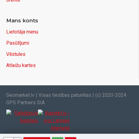
Mans konts
Lietotāja menu
Pasūtījumi
Vēstules
Atlaižu kartes
Geomarket.lv | Visas tiesības paturētas | (c) 2020-2024
GPS Partners SIA