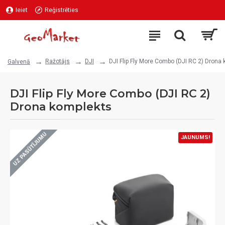
Ieiet
Reģistrēties
Ražotājs
DJI
DJI Flip Fly More Combo (DJI RC 2) Drona
Galvenā
DJI Flip Fly More Combo (DJI RC 2)
Drona komplekts
UZ PASŪTĪJUMU
JAUNUMS!