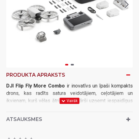
PRODUKTA APRAKSTS
DJI Flip Fly More Combo
ir inovatīvs un īpaši kompakts
drons, kas radīts satura veidotājiem, ceļotājiem un
ikvienam, kurš vēlas ātri un vienkārši uzņemt iespaidīgus
gaisa kadrus. Pateicoties unikālajam salokāmajam
dizainam ar integrētu propelleru aizsardzību, DJI Flip ir
ATSAUKSMES
drošs, ērti pārnēsājams un gatavs lidojumam jebkurā brīdī.
Drons aprīkots ar augstas kvalitātes kameru, kas ļauj