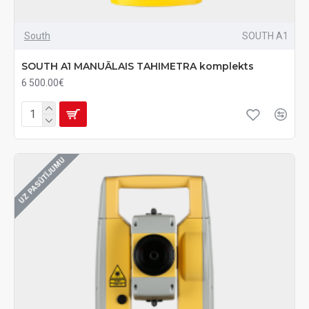
South
SOUTH A1
SOUTH A1 MANUĀLAIS TAHIMETRA komplekts
6 500.00€
UZ PASŪTĪJUMU