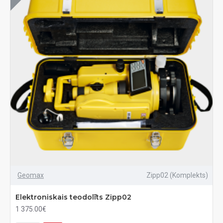
Geomax
Zipp02 (Komplekts)
Elektroniskais teodolīts Zipp02
1 375.00€