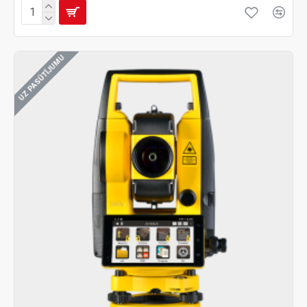
UZ PASŪTĪJUMU