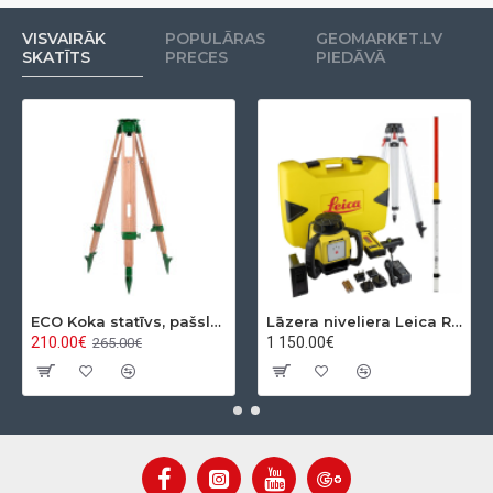
VISVAIRĀK
POPULĀRAS
GEOMARKET.LV
SKATĪTS
PRECES
PIEDĀVĀ
ECO Koka statīvs, pašslēdzošs, ar apaļo pamatni
Lāzera niveliera Leica Rugby 610 + Rod eye 120 Basic komplekts
210.00€
1 150.00€
265.00€