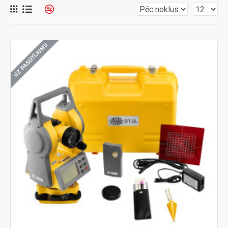
UZ PASŪTĪJUMU