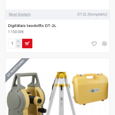
Nivel-System
DT-2L (Komplekts)
Digitālais teodolīts DT-2L
1 150.00€
UZ PASŪTĪJUMU