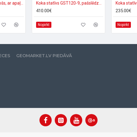
Koka statīvs, pašslēdzošs, ar apaļo pamatni
Koka statīvs GST120-9, pašslēdzošs, PRO
410.00€
235.00€
Nopirkt
Nopirkt
ECES
GEOMARKET.LV PIEDĀVĀ