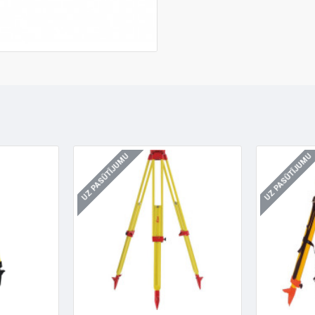
UZ PASŪTĪJUMU
UZ PASŪTĪJUMU