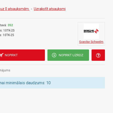
 uz 0 atsauksmēm.
-
Uzrakstīt atsauksmi
tavā:
352
s:
10TK-25
s:
10TK-25
Goecke Schwelm
NOPIRKT
NOPIRKT UZREIZ
inājums
nai minimālais daudzums: 10