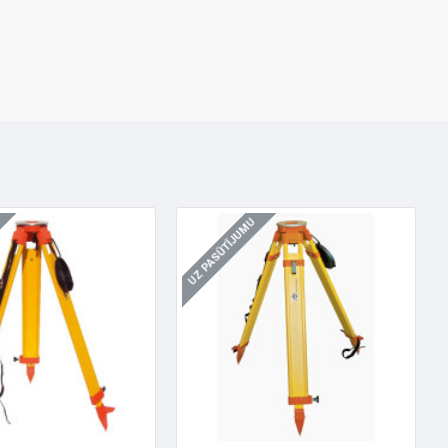
UZ PASŪTĪJUMU