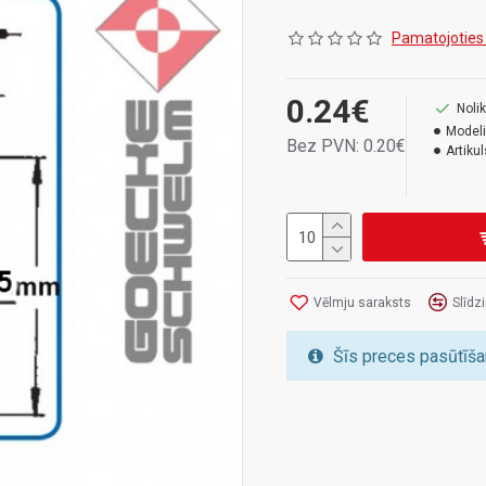
Garums 2.5 cm
Pamatojoties
0.24€
Nolik
Modeli
Bez PVN: 0.20€
Artikul
Vēlmju saraksts
Slīdz
Šīs preces pasūtīša