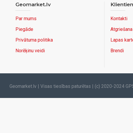
Geomarket.lv
Klientie
Par mums
Kontakti
Piegāde
Atgriešana
Privātuma politika
Lapas kart
Norēķinu veidi
Brendi
Geomarket.lv | Visas tiesības paturētas | (c) 2020-2024 GP