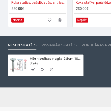
Koka statīvs, pašslēdzošs, ar trīsstūra pamatni
220.00€
230.00€
Nopirkt
Nopirkt
NESEN SKATĪTS
VISVAIRĀK SKATĪTS
POPULĀRAS PR
Mērniecības nagla 2.5cm 10TK-25
0.24€