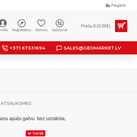
Piegāde
Preču 0 (0.00€)
rofils
Reģistrēties
Vēlmes
Salīdzināt
+371 67331694
SALES@GEOMARKET.LV
ATSAUKSMES
kanu apaļu galvu bez uzraksta
,