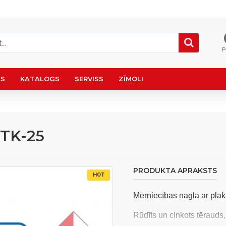
P
AS
KATALOGS
SERVISS
ZĪMOLI
0TK-25
PRODUKTA APRAKSTS
HOT
Mērniecības nagla ar pla
Rūdīts un cinkots tērauds,