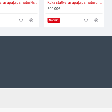
Koka statīvs, ar apaļu pamatni NEDO
Koka statīvs, ar apaļu pamatni un dubulto fiksāciju NEDO
300.00€
Nopirkt