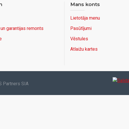
m
Mans konts
Lietotāja menu
 un garantijas remonts
Pasūtījumi
e
Vēstules
Atlaižu kartes
S Partners SIA