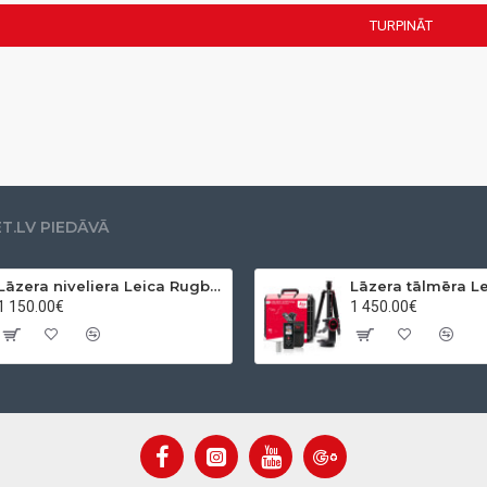
TURPINĀT
.LV PIEDĀVĀ
Lāzera niveliera Leica Rugby 610 + Rod eye 120 Basic komplekts
1 150.00€
1 450.00€