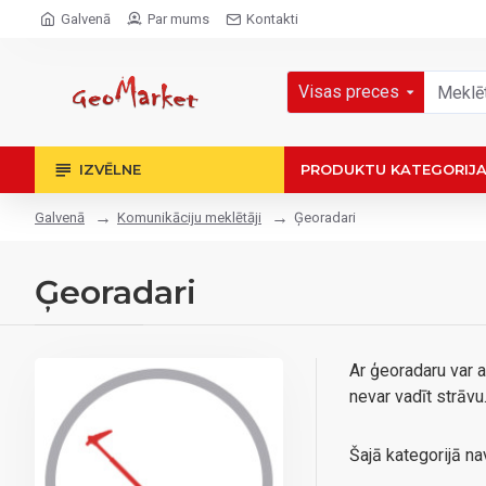
Galvenā
Par mums
Kontakti
Visas preces
IZVĒLNE
PRODUKTU KATEGORIJ
Komunikāciju meklētāji
Ģeoradari
Galvenā
Ģeoradari
Ar ģeoradaru var 
nevar vadīt strāvu
Šajā kategorijā na