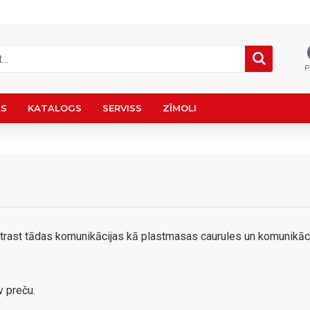
P
AS
KATALOGS
SERVISS
ZĪMOLI
atrast tādas komunikācijas kā plastmasas caurules un komunikāc
.
v preču.