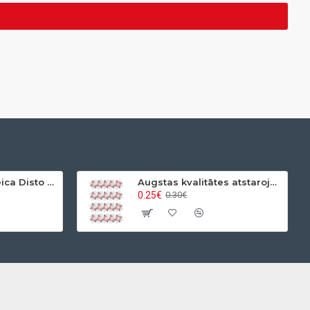
Lāzera tālmēra Leica Disto x4 P2P komplekts
Augstas kvalitātes atstarojošas uzlīmes 2.5x2.5cm (Baltas)
0.25€
0.30€