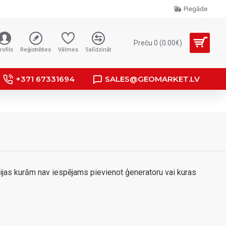
Piegāde
Preču 0 (0.00€)
rofils
Reģistrēties
Vēlmes
Salīdzināt
+371 67331694
SALES@GEOMARKET.LV
ijas kurām nav iespējams pievienot ģeneratoru vai kuras