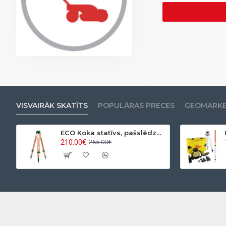
VISVAIRĀK SKATĪTS
POPULĀRAS PRECES
GEOMARKET
ECO Koka statīvs, pašslēdzošs, ar apaļo pamatni
210.00€
265.00€