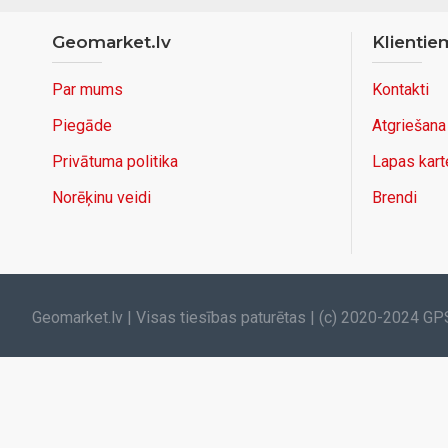
Geomarket.lv
Klientie
Par mums
Kontakti
Piegāde
Atgriešana
Privātuma politika
Lapas kart
Norēķinu veidi
Brendi
Geomarket.lv | Visas tiesības paturētas | (c) 2020-2024 GP