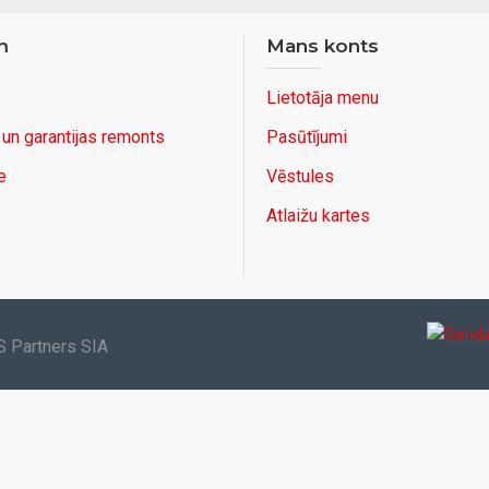
m
Mans konts
Lietotāja menu
 un garantijas remonts
Pasūtījumi
e
Vēstules
Atlaižu kartes
S Partners SIA