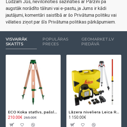
Lūdzam Jūs, nevilcinoties sazināties ar Pārzini pa
augstāk norādīto tālruni vai e-pastu, ja Jums ir kādi
jautājumi, komentāri saistībā ar šo Privātuma politiku vai
vēlaties ziņot par šīs Privātuma politikas pārkāpumiem.
VISVAIRĀK
POPULĀRAS
GEOMARKET.LV
SKATĪTS
PRECES
PIEDĀVĀ
ECO Koka statīvs, pašslēdzošs, ar apaļo pamatni
Lāzera niveliera Leica Rugby 610 + Rod eye 120 Basic komplekts
210.00€
1 150.00€
265.00€