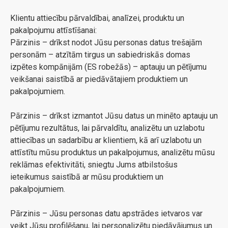
Klientu attiecību pārvaldībai, analīzei, produktu un
pakalpojumu attīstīšanai:
Pārzinis – drīkst nodot Jūsu personas datus trešajām
personām – atzītām tirgus un sabiedriskās domas
izpētes kompānijām (ES robežās) – aptauju un pētījumu
veikšanai saistībā ar piedāvātajiem produktiem un
pakalpojumiem.
Pārzinis – drīkst izmantot Jūsu datus un minēto aptauju un
pētījumu rezultātus, lai pārvaldītu, analizētu un uzlabotu
attiecības un sadarbību ar klientiem, kā arī uzlabotu un
attīstītu mūsu produktus un pakalpojumus, analizētu mūsu
reklāmas efektivitāti, sniegtu Jums atbilstošus
ieteikumus saistībā ar mūsu produktiem un
pakalpojumiem.
Pārzinis – Jūsu personas datu apstrādes ietvaros var
veikt Jūsu profilēšanu, lai personalizētu piedāvājumus un