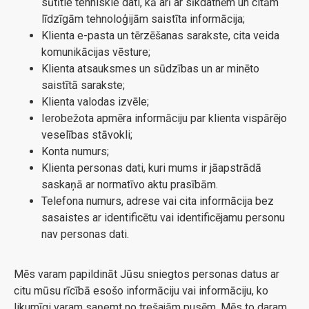
sūtītie tehniskie dati, kā arī ar sīkdatnēm un citām
līdzīgām tehnoloģijām saistīta informācija;
Klienta e-pasta un tērzēšanas sarakste, cita veida
komunikācijas vēsture;
Klienta atsauksmes un sūdzības un ar minēto
saistītā sarakste;
Klienta valodas izvēle;
Ierobežota apmēra informāciju par klienta vispārējo
veselības stāvokli;
Konta numurs;
Klienta personas dati, kuri mums ir jāapstrādā
saskaņā ar normatīvo aktu prasībām.
Telefona numurs, adrese vai cita informācija bez
sasaistes ar identificētu vai identificējamu personu
nav personas dati.
Mēs varam papildināt Jūsu sniegtos personas datus ar
citu mūsu rīcībā esošo informāciju vai informāciju, ko
likumīgi varam saņemt no trešajām pusēm. Mēs to daram