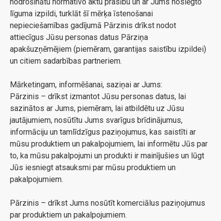
nodrošinātu normatīvo aktu prasību un ar Jums noslēgto
līguma izpildi, turklāt šī mērķa īstenošanai
nepieciešamības gadījumā Pārzinis drīkst nodot
attiecīgus Jūsu personas datus Pārziņa
apakšuzņēmējiem (piemēram, garantijas saistību izpildei)
un citiem sadarbības partneriem.
Mārketingam, informēšanai, saziņai ar Jums:
Pārzinis – drīkst izmantot Jūsu personas datus, lai
sazinātos ar Jums, piemēram, lai atbildētu uz Jūsu
jautājumiem, nosūtītu Jums svarīgus brīdinājumus,
informāciju un tamlīdzīgus paziņojumus, kas saistīti ar
mūsu produktiem un pakalpojumiem, lai informētu Jūs par
to, ka mūsu pakalpojumi un produkti ir mainījušies un lūgt
Jūs iesniegt atsauksmi par mūsu produktiem un
pakalpojumiem.
Pārzinis – drīkst Jums nosūtīt komerciālus paziņojumus
par produktiem un pakalpojumiem.