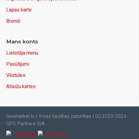
Lapas karte
Brendi
Mans konts
Lietotāja menu
Pasūtījumi
Vēstules
Atlaižu kartes
Geomarket.lv | Visas tiesības paturētas | (c) 2020-2024
GPS Partners SIA