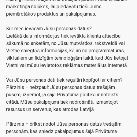
mārketinga nolūkos, lai piedāvātu tieši Jums
piemērotākos produktus un pakalpojumus.
Kur mēs ievācam Jūsu personas datus?
Lielākā daļa informācijas tiek ievākta klientu attiecību
sākumā no anketām, no Jūsu mutvārdos, rakstveidā vai
Vietnē sniegtās informācijas, kā arī no programmatūras,
sīkfailiem un līdzīgām tehnoloģijām laikā, kad Jūs lietojat
Vietni vai mūsu ievietotos reklāmas materiālus internetā.
Vai Jūsu personas dati tiek regulāri kopīgoti ar citiem?
Pārzinis – neizpauž Jūsu personas datus trešajām
pusēm, izņemot, ja šajā Privātuma politikā ir noteikts
citādi. Mūsu pakalpojumi tiek nodrošināti, izmantojot
resursus un serverus, kas atrodas Latvijā.
Pārzinis – drīkst nodot Jūsu personas datus trešajām
personām, kas sniedz pakalpojumus šajā Privātuma