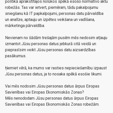
politikā aprakstītajos nolūkos spēkā esošo normatīvo aktu
robežās. Tas var ietvert, piemēram, tādu pakalpojumu
sniegšanu kā IT papkalpojumi, personas datu pārvaldība
un analīze, aptauju un izpētes veikšana un vadīšana,
mārketinga pārvaldība.
Nevienam no šādām trešajām pusēm mēs nedosim atļauju
izmantot Jūsu personas datus jebkurā citā veidā un
pieprasīsim veikt Jūsu personas datu aizsardzības
pasākumus.
Ņemiet vērā, ka mums var rasties nepieciešamību izpaust
Jūsu personas datus, ja to nosaka spēkā esošie likumi.
Vai mēs nodosim Jūsu personas datus ārpus Eiropas
Savienības vai Eiropas Ekonomiskās Zonas?
Mēs nenododam Jūsu personas datus ārpus Eiropas
Savienības vai Eiropas Ekonomiskās Zonas robežām.