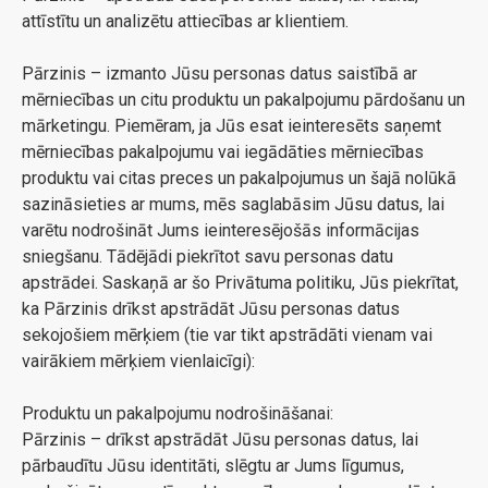
attīstītu un analizētu attiecības ar klientiem.
Pārzinis – izmanto Jūsu personas datus saistībā ar
mērniecības un citu produktu un pakalpojumu pārdošanu un
mārketingu. Piemēram, ja Jūs esat ieinteresēts saņemt
mērniecības pakalpojumu vai iegādāties mērniecības
produktu vai citas preces un pakalpojumus un šajā nolūkā
sazināsieties ar mums, mēs saglabāsim Jūsu datus, lai
varētu nodrošināt Jums ieinteresējošās informācijas
sniegšanu. Tādējādi piekrītot savu personas datu
apstrādei. Saskaņā ar šo Privātuma politiku, Jūs piekrītat,
ka Pārzinis drīkst apstrādāt Jūsu personas datus
sekojošiem mērķiem (tie var tikt apstrādāti vienam vai
vairākiem mērķiem vienlaicīgi):
Produktu un pakalpojumu nodrošināšanai:
Pārzinis – drīkst apstrādāt Jūsu personas datus, lai
pārbaudītu Jūsu identitāti, slēgtu ar Jums līgumus,