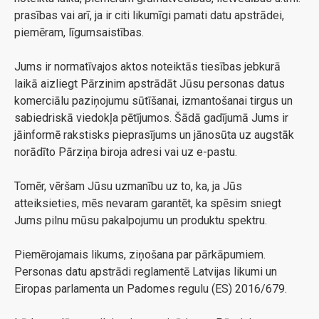
prasības vai arī, ja ir citi likumīgi pamati datu apstrādei,
piemēram, līgumsaistības.
Jums ir normatīvajos aktos noteiktās tiesības jebkurā
laikā aizliegt Pārzinim apstrādāt Jūsu personas datus
komerciālu paziņojumu sūtīšanai, izmantošanai tirgus un
sabiedriskā viedokļa pētījumos. Šādā gadījumā Jums ir
jāinformē rakstisks pieprasījums un jānosūta uz augstāk
norādīto Pārziņa biroja adresi vai uz e-pastu.
Tomēr, vēršam Jūsu uzmanību uz to, ka, ja Jūs
atteiksieties, mēs nevaram garantēt, ka spēsim sniegt
Jums pilnu mūsu pakalpojumu un produktu spektru.
Piemērojamais likums, ziņošana par pārkāpumiem.
Personas datu apstrādi reglamentē Latvijas likumi un
Eiropas parlamenta un Padomes regulu (ES) 2016/679.