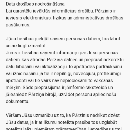
Datu drošības nodrošināšana.
Lai garantētu ievāktās informācijas drošību, Pārzinis ir
ieviesis elektroniskus, fizikus un administratīvus drošības
pasākumus.
Jūsu tiesības piekļūt saviem personas datiem, tos labot
un aizliegt izmantot.
Jums ir tiesības saņemt informāciju par Jūsu personas
datiem, kas atrodas Pārziņa datnēs un pieprasīt nekorektu
datu labošanu vai aktualizāciju, to apstrādes pārtraukšanu
vai iznīcināšanu, ja tie ir nepilnīgi, novecojuši, pretlikumīgi
apstrādāti vai tie vairs nav nepieciešami to vākšanas
mērķim. Šāds pieprasījums ir jāinformē rakstveidā un
jāiesniedz Pārziņa birojā, uzrādot personu apliecinošu
dokumentu.
Vēršam Jūsu uzmanību uz to, ka Pārzinis nedrīkst dzēst
Jūsu datus, ja ir ar likumu noteikta prasība tos uzglabāt
noteiktu laiku, piemēram grāmatvedības, lietvedības u.tml.