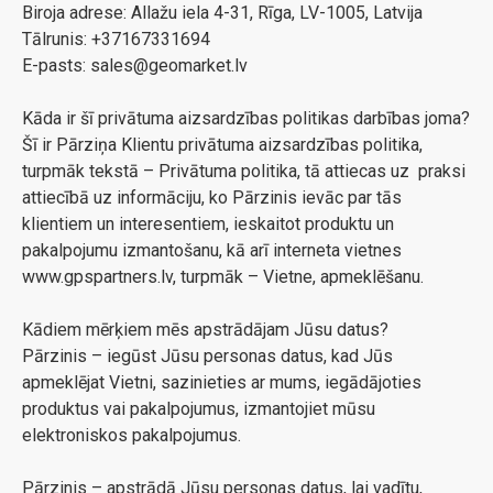
Biroja adrese: Allažu iela 4-31, Rīga, LV-1005, Latvija
Tālrunis: +37167331694
E-pasts: sales@geomarket.lv
Kāda ir šī privātuma aizsardzības politikas darbības joma?
Šī ir Pārziņa Klientu privātuma aizsardzības politika,
turpmāk tekstā – Privātuma politika, tā attiecas uz praksi
attiecībā uz informāciju, ko Pārzinis ievāc par tās
klientiem un interesentiem, ieskaitot produktu un
pakalpojumu izmantošanu, kā arī interneta vietnes
www.gpspartners.lv, turpmāk – Vietne, apmeklēšanu.
Kādiem mērķiem mēs apstrādājam Jūsu datus?
Pārzinis – iegūst Jūsu personas datus, kad Jūs
apmeklējat Vietni, sazinieties ar mums, iegādājoties
produktus vai pakalpojumus, izmantojiet mūsu
elektroniskos pakalpojumus.
Pārzinis – apstrādā Jūsu personas datus, lai vadītu,