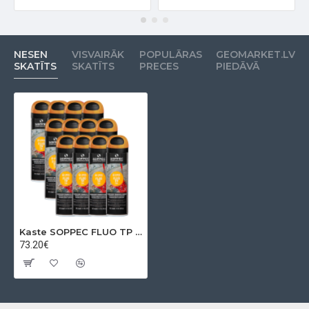
NESEN
VISVAIRĀK
POPULĀRAS
GEOMARKET.LV
SKATĪTS
SKATĪTS
PRECES
PIEDĀVĀ
Kaste SOPPEC FLUO TP marķēšanas krāsa Oranža (12 gab.)
73.20€