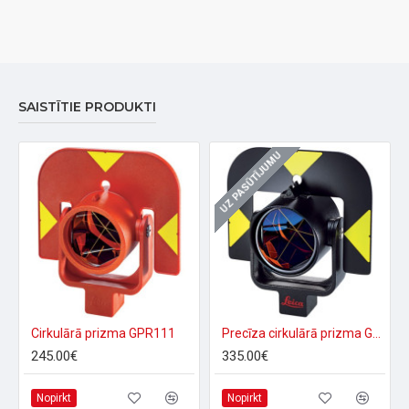
SAISTĪTIE PRODUKTI
UZ PASŪTĪJUMU
Cirkulārā prizma GPR111
Precīza cirkulārā prizma GPR121
245.00€
335.00€
Nopirkt
Nopirkt