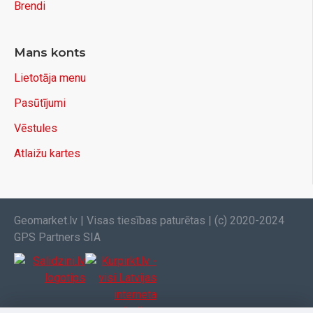
Brendi
Mans konts
Lietotāja menu
Pasūtījumi
Vēstules
Atlaižu kartes
Geomarket.lv | Visas tiesības paturētas | (c) 2020-2024
GPS Partners SIA