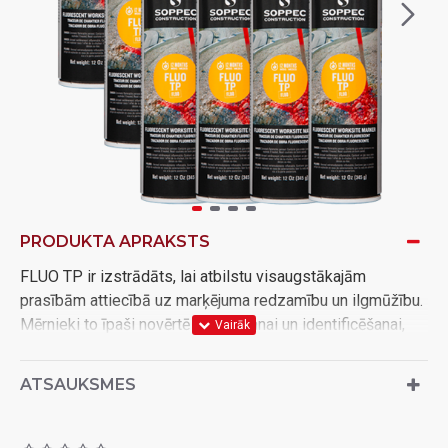
PRODUKTA APRAKSTS
FLUO TP ir izstrādāts, lai atbilstu visaugstākajām
prasībām attiecībā uz marķējuma redzamību un ilgmūžību.
Mērnieki to īpaši novērtē izvietošanai un identificēšanai,
taču to izmanto arī daudzās citās jomās, piemēram, ceļu
darbos, zemes darbos, cauruļvadu ierīkošanā un vispārējā
ATSAUKSMES
būvniecības jomā
Izmantojams uz ļoti plaša virsmu klāsta, piemēram: