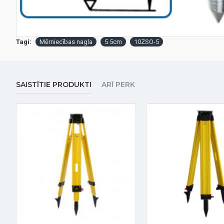
Tagi:
Mērniecības nagla
5.5cm
10ZSO-5
SAISTĪTIE PRODUKTI
ARĪ PERK