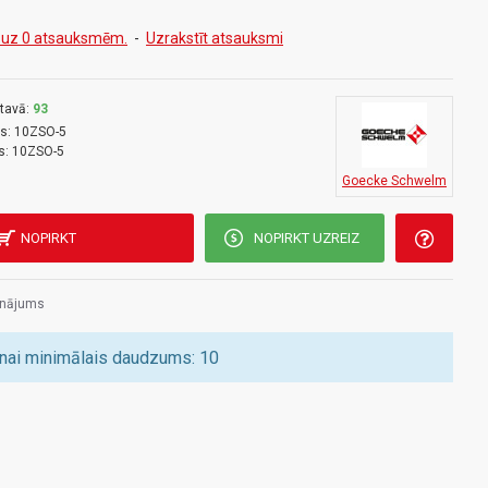
 uz 0 atsauksmēm.
-
Uzrakstīt atsauksmi
tavā:
93
s:
10ZSO-5
s:
10ZSO-5
Goecke Schwelm
NOPIRKT
NOPIRKT UZREIZ
inājums
nai minimālais daudzums: 10