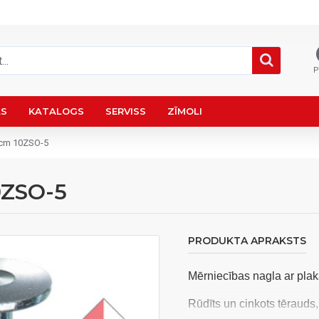
P
AS
KATALOGS
SERVISS
ZĪMOLI
5cm 10ZSO-5
0ZSO-5
PRODUKTA APRAKSTS
Mērniecības nagla ar pla
Rūdīts un cinkots tērauds,