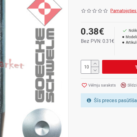
Garums 5,5 cm
Pamatojoties
0.38€
Nolik
Modeli
Bez PVN: 0.31€
Artikul
Vēlmju saraksts
Slīdz
Šīs preces pasūtīša