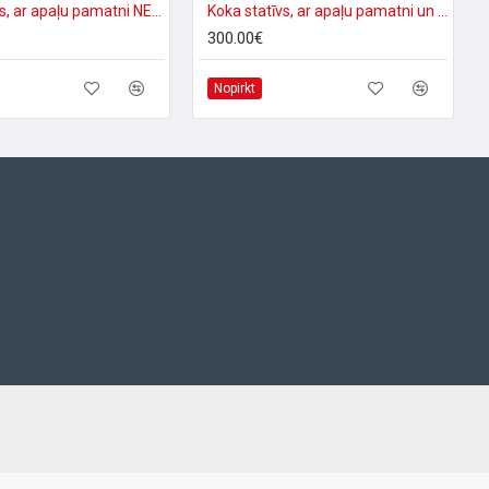
Koka statīvs, ar apaļu pamatni NEDO
Koka statīvs, ar apaļu pamatni un dubulto fiksāciju NEDO
300.00€
Nopirkt