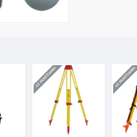
UZ PASŪTĪJUMU
UZ PASŪTĪJUMU