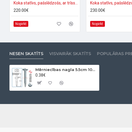
Koka statīvs, pašslēdzošs, ar trīsstūra pamatni
220.00€
230.00€
Nopirkt
Nopirkt
NESEN SKATĪTS
VISVAIRĀK SKATĪTS
POPULĀRAS PR
Mērniecības nagla 5.5cm 10ZSO-5
0.38€