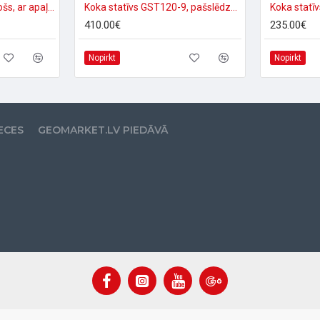
Koka statīvs, pašslēdzošs, ar apaļo pamatni
Koka statīvs GST120-9, pašslēdzošs, PRO
410.00€
235.00€
Nopirkt
Nopirkt
ECES
GEOMARKET.LV PIEDĀVĀ