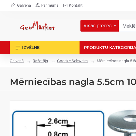
Galvenā
Par mums
Kontakti
Visas preces
IZVĒLNE
PRODUKTU KATEGORIJ
Ražotājs
Goecke Schwelm
Mērniecības nagla 5.
Galvenā
Mērniecības nagla 5.5cm 1