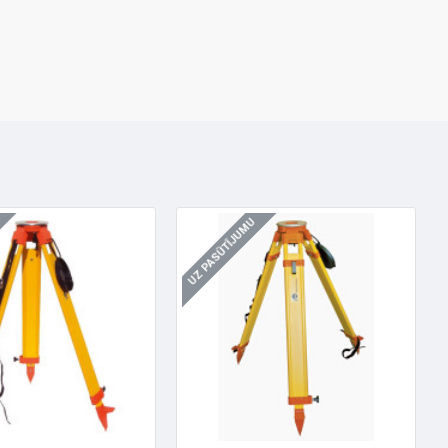
UZ PASŪTĪJUMU