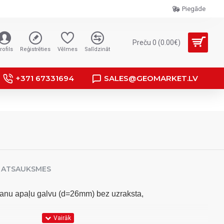
Piegāde
Preču 0 (0.00€)
rofils
Reģistrēties
Vēlmes
Salīdzināt
+371 67331694
SALES@GEOMARKET.LV
ATSAUKSMES
kanu apaļu galvu (d=26mm) bez uzraksta
,