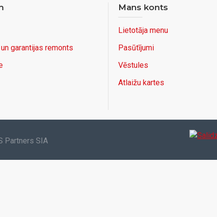
m
Mans konts
Lietotāja menu
 un garantijas remonts
Pasūtījumi
e
Vēstules
Atlaižu kartes
S Partners SIA