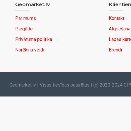
Geomarket.lv
Klientie
Par mums
Kontakti
Piegāde
Atgriešana
Privātuma politika
Lapas kart
Norēķinu veidi
Brendi
Geomarket.lv | Visas tiesības paturētas | (c) 2020-2024 GP