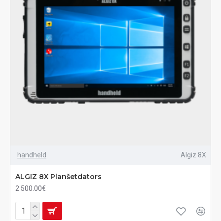
handheld
Algiz 8X
ALGIZ 8X Planšetdators
2 500.00€