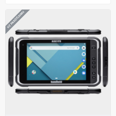
UZ PASŪTĪJUMU