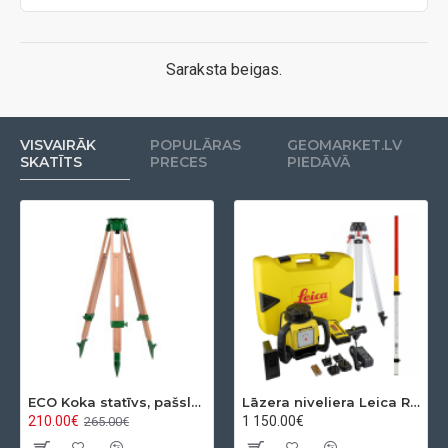
Saraksta beigas.
VISVAIRĀK
POPULĀRAS
GEOMARKET.LV
SKATĪTS
PRECES
PIEDĀVĀ
ECO Koka statīvs, pašslēdzošs, ar apaļo pamatni
Lāzera niveliera Leica Rugby 610 + Rod eye 120 Basic komplekts
210.00€
1 150.00€
265.00€