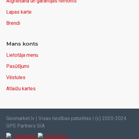
Atgriešana un garantijas remonts
Lapas karte
Brendi
Mans konts
Lietotāja menu
Pasūtījumi
Vēstules
Atlaižu kartes
Geomarket.lv | Visas tiesības paturētas | (c) 2020-2024
GPS Partners SIA