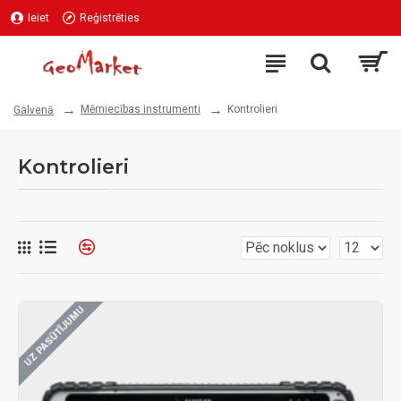
Ieiet
Reģistrēties
Mērniecības instrumenti
Kontrolieri
Galvenā
Kontrolieri
UZ PASŪTĪJUMU