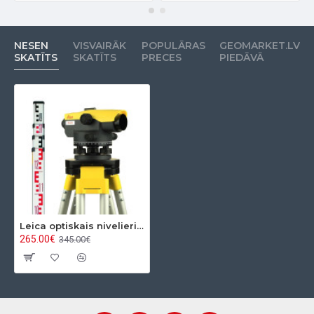
NESEN
VISVAIRĀK
POPULĀRAS
GEOMARKET.LV
SKATĪTS
SKATĪTS
PRECES
PIEDĀVĀ
Leica optiskais nivelieris NA320 Komplekts KALIBRĒTS
265.00€
345.00€