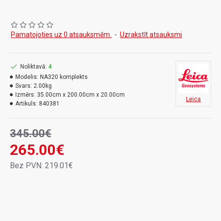
;
Transportēšanas kaste
;
Statīvs
Pamatojoties uz 0 atsauksmēm.
-
Uzrakstīt atsauksmi
5m nivelēšanas lata.
Noliktavā:
4
Modelis:
NA320 komplekts
Svars:
2.00kg
Izmērs:
35.00cm x 200.00cm x 20.00cm
Leica
Artikuls:
840381
345.00€
265.00€
Bez PVN: 219.01€