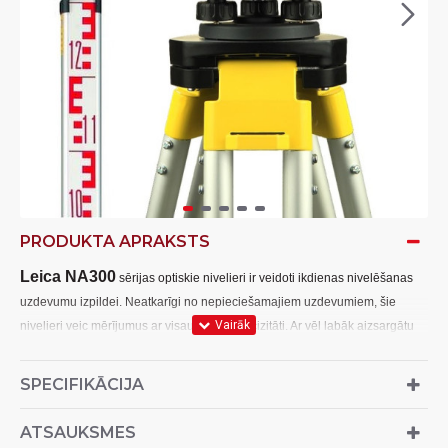
PRODUKTA APRAKSTS
Leica NA300
sērijas optiskie nivelieri ir veidoti ikdienas nivelēšanas
uzdevumu izpildei. Neatkarīgi no nepieciešamajiem uzdevumiem, šie
nivelieri veic mērījumus ar visaugstāko precizitāti. Ar vēl labāk aizsargātu
korpusu un lielisku ergonomiku, jūs saņemat visaugstākās kvalitātes
rezultātus par labāko cenu.
SPECIFIKĀCIJA
Komplektā ietilpst:
ATSAUKSMES
;
Nivelieris