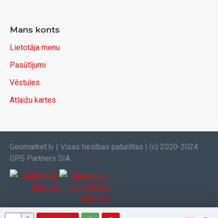
Mans konts
Lietotāja menu
Pasūtījumi
Vēstules
Atlaižu kartes
Geomarket.lv | Visas tiesības paturētas | (c) 2020-2024
GPS Partners SIA