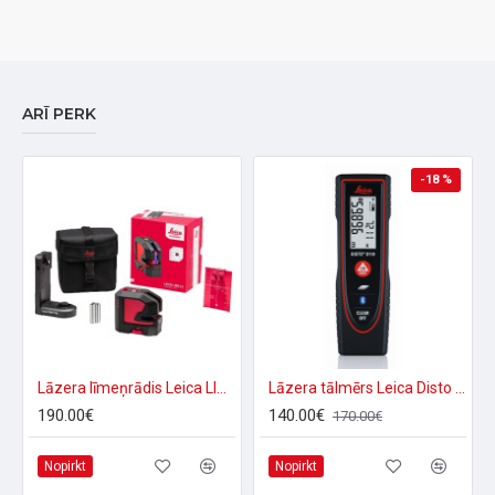
ARĪ PERK
-18 %
Lāzera līmeņrādis Leica LINO L2s-1 KALIBRĒTS
Lāzera tālmērs Leica Disto D110
190.00€
140.00€
170.00€
Nopirkt
Nopirkt