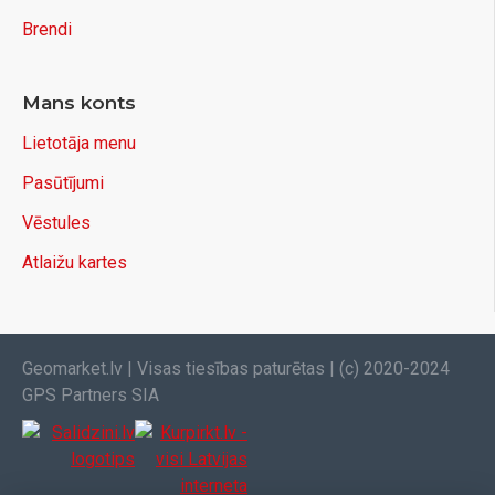
Brendi
Mans konts
Lietotāja menu
Pasūtījumi
Vēstules
Atlaižu kartes
Geomarket.lv | Visas tiesības paturētas | (c) 2020-2024
GPS Partners SIA