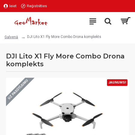
Ieiet
Reģistrēties
DJI Lito X1 Fly More Combo Drona komplekts
Galvenā
DJI Lito X1 Fly More Combo Drona
komplekts
UZ PASŪTĪJUMU
JAUNUMS!