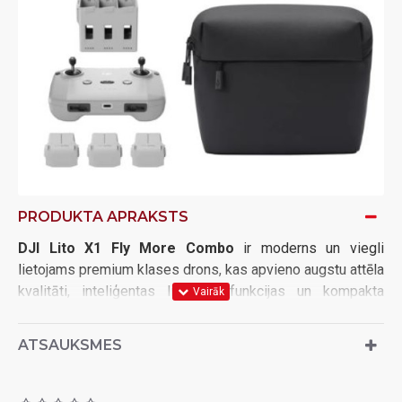
PRODUKTA APRAKSTS
DJI Lito X1 Fly More Combo
ir moderns un viegli
lietojams premium klases drons, kas apvieno augstu attēla
kvalitāti, inteliģentas lidojuma funkcijas un kompakta
izmēra priekšrocības. Ar svaru zem 250 gramiem tas ir
ideāls sabiedrotais ceļojumiem, satura veidošanai un
ATSAUKSMES
ikdienas gaisa fotografēšanai.
Aprīkots ar
1/1.3 collu CMOS sensoru
un gaismas jutīgu