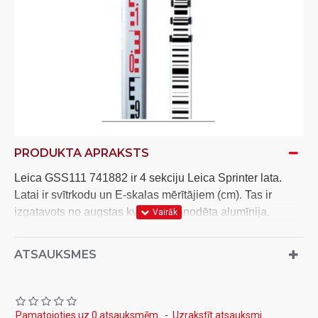
PRODUKTA APRAKSTS
Leica GSS111 741882 ir 4 sekciju Leica Sprinter
lata
.
Latai ir svītrkodu un E-skalas mērītājiem (cm). Tas ir
izgatavots no augstas kvalitātes anodēta alumīnija.
ATSAUKSMES
Pamatojoties uz 0 atsauksmēm.
-
Uzrakstīt atsauksmi