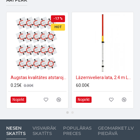
ARĪ PERK
-17 %
HOT
Augstas kvalitātes atstarojošas uzlīmes 2.5x2.5cm (Baltas)
Lāzerniveliera lata, 2.4 m LS-24 Nivel-System
0.25€
60.00€
0.30€
Nopirkt
Nopirkt
NESEN
VISVAIRĀK
POPULĀRAS
GEOMARKET.LV
SKATĪTS
SKATĪTS
PRECES
PIEDĀVĀ