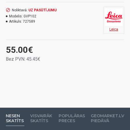
Noliktavā:
UZ PASŪTĪJUMU
Modelis:
GVP102
Artikuls:
727589
Leica
55.00€
Bez PVN: 45.45€
NESEN
VISVAIRĀK
POPULĀRAS
GEOMARKET.LV
SKATĪTS
SKATĪTS
PRECES
PIEDĀVĀ