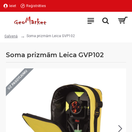
Ieiet
Reģistrēties
Soma prizmām Leica GVP102
Galvenā
Soma prizmām Leica GVP102
UZ PASŪTĪJUMU