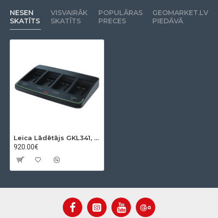
NESEN
VISVAIRĀK
POPULĀRAS
GEOMARKET.LV
SKATĪTS
SKATĪTS
PRECES
PIEDĀVĀ
Leica Lādētājs GKL341, PRO
920.00€