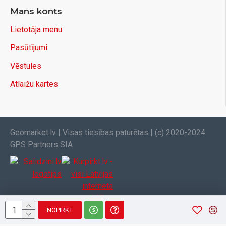
Mans konts
Lietotāja menu
Pasūtījumi
Vēstules
Atlaižu kartes
Geomarket.lv | Visas tiesības paturētas | (c) 2020-2024
GPS Partners SIA
NOPIRKT