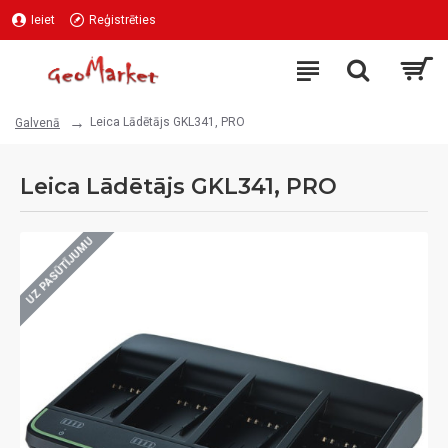
Ieiet
Reģistrēties
Leica Lādētājs GKL341, PRO
Galvenā
Leica Lādētājs GKL341, PRO
UZ PASŪTĪJUMU