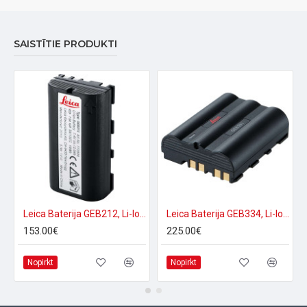
SAISTĪTIE PRODUKTI
Leica Baterija GEB212, Li-Ion 7.4V/2600mAh
Leica Baterija GEB334, Li-Ion 10.8 V / 3,45 Ah
153.00€
225.00€
Nopirkt
Nopirkt