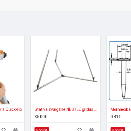
ris Quick-Fix
Statīva zvaigzne NESTLE grīdas paliktnis 70cm
35.00€
0.41€
Nopirkt
Nopirkt