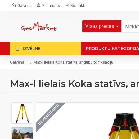
Galvenā
Par mums
Kontakti
Visas preces
IZVĒLNE
PRODUKTU KATEGORIJ
Max-I lielais Koka statīvs, ar dubulto fiksāciju
Galvenā
Max-I lielais Koka statīvs, a
UZ PASŪTĪJUMU