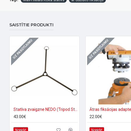
SAISTĪTIE PRODUKTI
UZ PASŪTĪJUMU
UZ PASŪTĪJUMU
Statīva zvaigzne NEDO (Tripod Star)
Ātras fiksācijas adapte
43.00€
22.00€
Nopirkt
Nopirkt