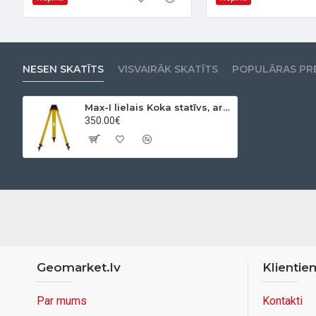
NESEN SKATĪTS
VISVAIRĀK SKATĪTS
POPULĀRAS PR
Max-I lielais Koka statīvs, ar dubulto fiksāciju
350.00€
Geomarket.lv
Klientie
Par mums
Kontakti