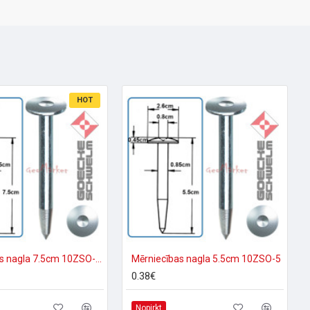
HOT
Mērniecības nagla 7.5cm 10ZSO-7,5
Mērniecības nagla 5.5cm 10ZSO-5
0.38€
Nopirkt