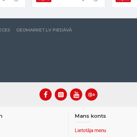
ECES
GEOMARKET.LV PIEDĀVĀ
m
Mans konts
Lietotāja menu