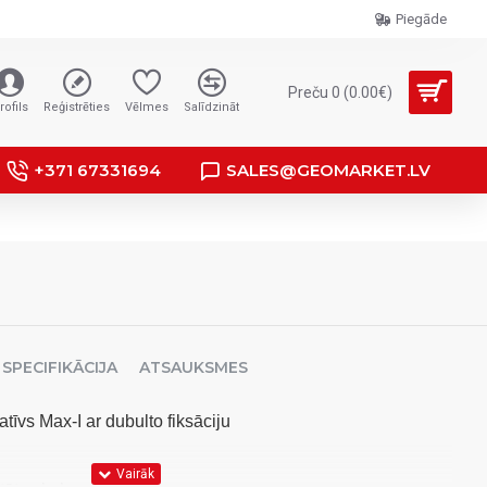
Piegāde
Preču 0 (0.00€)
rofils
Reģistrēties
Vēlmes
Salīdzināt
+371 67331694
SALES@GEOMARKET.LV
SPECIFIKĀCIJA
ATSAUKSMES
atīvs Max-I ar dubulto fiksāciju