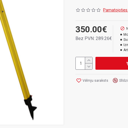
Lakots augstas kvali
Īpaša eļļas apstrād
Pamatojoties
Augsta vibrāciju un t
instrumentu izraisīt
350.00€
Pašslēdzošs mehāni
N
Darba diapazons (1 
Mo
Bez PVN: 289.26€
Sv
Transportēšanas ga
Iz
Svars: 9 kg
Art
Vēlmju saraksts
Slīdz