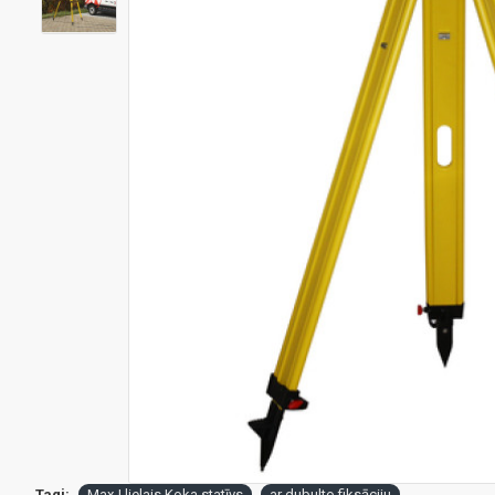
Tagi:
Max-I lielais Koka statīvs
ar dubulto fiksāciju