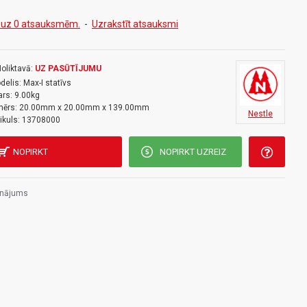
tātes koks
e aizsargā koku no mitruma ietekmes
 uz 0 atsauksmēm.
-
Uzrakstīt atsauksmi
riecienu izturība, teicama izturība pret motorizētu
ām vibrācijām / rezonansi
sms, komplektā iekļauta pleca siksna
oliktavā:
UZ PASŪTĪJUMU
m atstarpe stap kājām): 932 - 220 cm
delis:
Max-I statīvs
ars:
9.00kg
rums: 139 cm
mērs:
20.00mm x 20.00mm x 139.00mm
Nestle
ikuls:
13708000
NOPIRKT
NOPIRKT UZREIZ
inājums