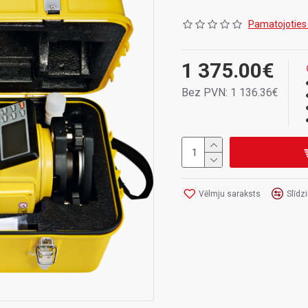
Komplektācija:
Pamatojoties
Teodolīts,
Transportēšanas kaste,
Statīvs.
1 375.00€
Bez PVN: 1 136.36€
Vēlmju saraksts
Slīdz