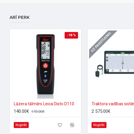
ARĪ PERK
UZ PASŪTĪJUMU
-18 %
Lāzera tālmērs Leica Disto D110
140.00€
2 575.00€
170.00€
Nopirkt
Nopirkt