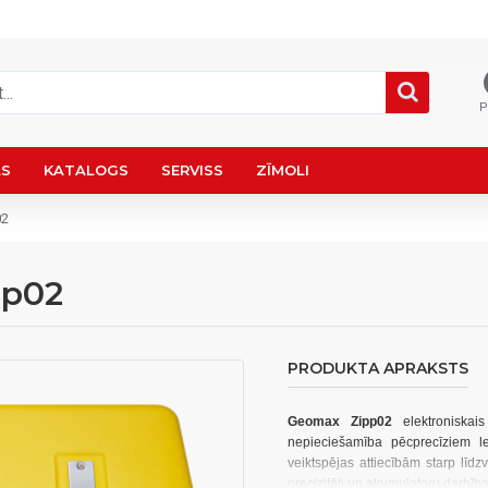
P
AS
KATALOGS
SERVISS
ZĪMOLI
02
pp02
PRODUKTA APRAKSTS
Geomax Zipp02
elektroniskais
nepieciešamība pēcprecīziem 
veiktspējas attiecībām starp līdz
precizitāti un akumulatoru darbība