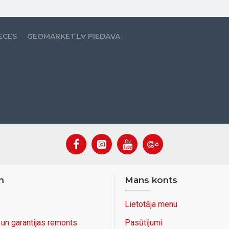
ECES
GEOMARKET.LV PIEDĀVĀ
m
Mans konts
Lietotāja menu
 un garantijas remonts
Pasūtījumi