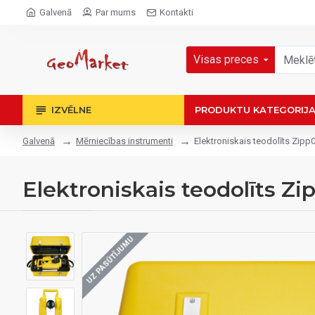
Galvenā
Par mums
Kontakti
Visas preces
IZVĒLNE
PRODUKTU KATEGORIJ
Mērniecības instrumenti
Elektroniskais teodolīts Zipp
Galvenā
Elektroniskais teodolīts Zi
UZ PASŪTĪJUMU