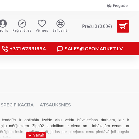
Piegāde
Preču 0 (0.00€)
rofils
Reģistrēties
Vēlmes
Salīdzināt
+371 67331694
SALES@GEOMARKET.LV
SPECIFIKĀCIJA
ATSAUKSMES
 teodolīts ir optimāla izvēle visu veidu būvniecības darbiem, kur ir
leņķu mērījumiem. Zipp02 teodolītam ir viena no labākajām cenas un
vērtīgiem instrumentiem tirgū, jo tas par pieejamu cenu piedāvā ļoti augstu
s laiku.