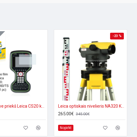
-23 %
Aizsargplēve priekš Leica CS20 kontroliera
Leica optiskais nivelieris NA320 Komplekts KALIBRĒTS
265.00€
345.00€
Nopirkt