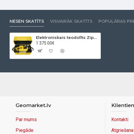
NESEN SKATĪTS
VISVAIRĀK SKATĪTS
POPULĀRAS PR
Elektroniskais teodolīts Zipp02
1 375.00€
Geomarket.lv
Klientie
Par mums
Kontakti
Piegāde
Atgriešana