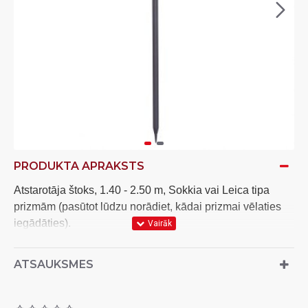
PRODUKTA APRAKSTS
Atstarotāja štoks, 1.40 - 2.50 m, Sokkia vai Leica tipa
prizmām (pasūtot lūdzu norādiet, kādai prizmai vēlaties
iegādāties).
Prizmas adapteri ir iespējams nomainīt uz cita tipa
adapteri arī pēc štoka iegādes.
ATSAUKSMES
Kā papildus aksesuārs ir pieejams GNSS adapteris.
Neatkarīgi no izmantotā adaptera, prizmas/GNSS
augstumu var nolasīt tieši no štoka skalas.