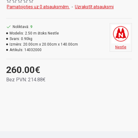
Štoks izgatavots no karbona un anodizēta alumīnija
Pamatojoties uz 0 atsauksmēm.
-
Uzrakstīt atsauksmi
ar izturīgu cietmetāla spici, tas ir izturīgs pret ārejās
vides un laikapstākļu ietekmi.
Noliktavā:
9
Štoka iekšējās daļas triecieni tiek absorbēti,
Modelis:
2.50 m štoks Nestle
tādējādi pagarinot tā kalpošanas ilgumu.
Svars:
0.90kg
Izmērs:
20.00cm x 20.00cm x 140.00cm
Nestle
Artikuls:
14032000
260.00€
Bez PVN: 214.88€