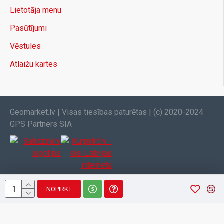
Lietotāja menu
Pasūtījumi
Vēstules
Atlaižu kartes
Geomarket.lv | Visas tiesības paturētas | (c) 2020-2024
GPS Partners SIA
NOPIRKT