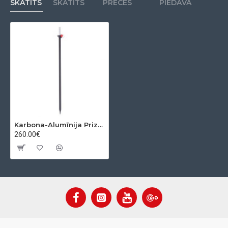
SKATĪTS
SKATĪTS
PRECES
PIEDĀVĀ
Karbona-Alumīnija Prizmas štoks 2.50 m
260.00€