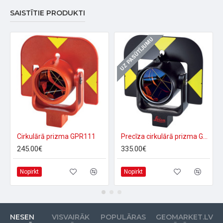
SAISTĪTIE PRODUKTI
UZ PASŪTĪJUMU
Cirkulārā prizma GPR111
Precīza cirkulārā prizma GPR121
245.00€
335.00€
Nopirkt
Nopirkt
NESEN
VISVAIRĀK
POPULĀRAS
GEOMARKET.LV