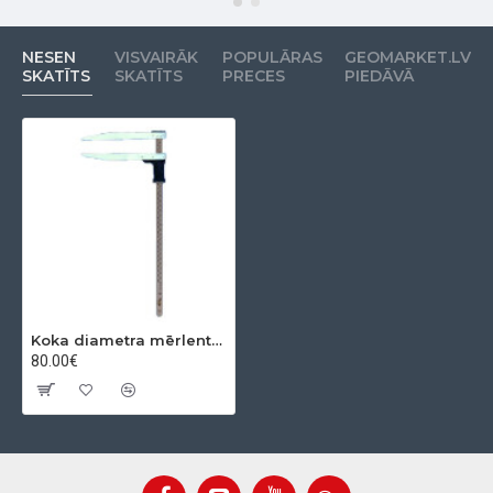
NESEN
VISVAIRĀK
POPULĀRAS
GEOMARKET.LV
SKATĪTS
SKATĪTS
PRECES
PIEDĀVĀ
Koka diametra mērlente Waldfix 40 cm
80.00€