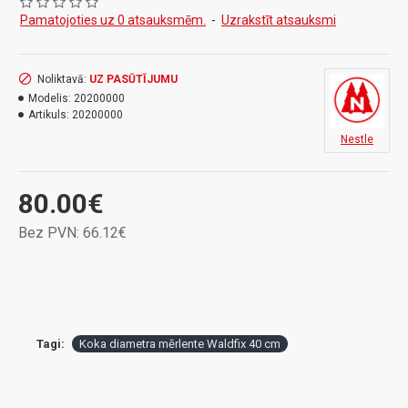
un netīrumu tīrīšanu. Īpašais sakausējums padara
Pamatojoties uz 0 atsauksmēm.
-
Uzrakstīt atsauksmi
ciparnīcu īpaši stingru, izturīgu un izturīgu. Pieejama
standarta un "kalibrētā" versija trīs garumos.
Noliktavā:
UZ PASŪTĪJUMU
Modelis:
20200000
Artikuls:
20200000
Visas īpašās funkcijas īsumā
Nestle
Koku diametru noteikšanai.
Waldfix mērskavai ir 25 x 5 mm plakans profils, un
80.00€
tādējādi tā svars ir tikai 400 600 g.
Mērīšanas skavas suports slīd pāri mērsliedei bez
Bez PVN: 66.12€
iesprūšanas un parāda precīzus mērījumu
rezultātus.
Anodētais slānis novērš skaitļu noberšanos un
padara mērīšanas skavu nejutīgu pret vēju un
laikapstākļiem.
Tagi:
Koka diametra mērlente Waldfix 40 cm
Dziļi melnie cipari zem titāna krāsas anodētā
pārklājuma ir viegli nolasāmi pat krēslā.
Īpašais sakausējums nodrošina plakanajam