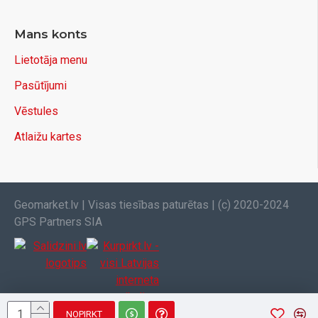
Mans konts
Lietotāja menu
Pasūtījumi
Vēstules
Atlaižu kartes
Geomarket.lv | Visas tiesības paturētas | (c) 2020-2024
GPS Partners SIA
NOPIRKT