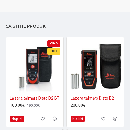
profilam optimālu lieces izturību.
Stumšanas rokturis izgatavots no triecienizturīga
poliamīda.
SAISTĪTIE PRODUKTI
Svars:
400 g
-16 %
Garums:
40 cm
HOT
Mērīšanas sliede:
25 x 5 mm, plakans profils
Lāzera tālmērs Disto D2 BT
Lāzera tālmērs Disto D2
160.00€
200.00€
190.00€
Nopirkt
Nopirkt