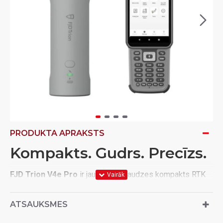
PRODUKTA APRAKSTS
Kompakts. Gudrs. Precīzs.
FJD Trion V4e Pro
ir jaunākās paaudzes kompakts RTK
GNSS uztvērējs, kas apvieno centimetru precizitāti, IMU
slīpuma kompensāciju un lāzera mērīšanas tehnoloģiju
ATSAUKSMES
īpaši vieglā – tikai
320 g
– korpusā. Komplektā ar
E600
lauka kontrolieri un
FJD Trion Survey
programmatūru tas