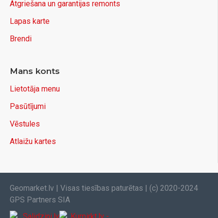
inženierkomunikāciju uzmērīšanai;
Atgriešana un garantijas remonts
GIS datu ievākšanai;
Lapas karte
pašvaldībām;
lauksaimniecības un infrastruktūras projektiem.
Brendi
Komplektā ietilpst
Mans konts
FJD Trion V4e Pro RTK GNSS uztvērējs;
Lietotāja menu
E600 lauka kontrolieris;
FJD Trion Survey lauka programmatūra;
Pasūtījumi
lādētāji;
Vēstules
transportēšanas soma;
visi nepieciešamie piederumi pilnvērtīgam darbam.
Atlaižu kartes
Kāpēc izvēlēties FJD Trion
V4e Pro?
Geomarket.lv | Visas tiesības paturētas | (c) 2020-2024
FJD Trion V4e Pro apvieno profesionālu GNSS precizitāti
GPS Partners SIA
ar modernākajām mērīšanas tehnoloģijām. IMU slīpuma
kompensācija, lāzera tālmērs un īpaši kompaktais dizains