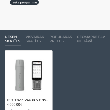
lauka programmu
uzmērīšanas programmatūra, kas piemērota gan
pieredzējušiem mērniekiem, gan lietotājiem, kuri tikai sāk
darbu ar GNSS tehnoloģijām.
Programmatūra nodrošina:
topogrāfisko uzmērīšanu;
NESEN
VISVAIRĀK
POPULĀRAS
GEOMARKET.LV
SKATĪTS
SKATĪTS
PRECES
PIEDĀVĀ
robežu uzmērīšanu;
punktu, līniju un laukumu uzmērīšanu;
nospraušanu (Stake Out);
COGO funkcijas;
datu importu un eksportu populārākajos formātos.
Galvenās priekšrocības
Centimetru precizitāte RTK režīmā.
Iebūvēta IMU slīpuma kompensācija, kas ļauj veikt
precīzus mērījumus arī tad, ja GNSS lata nav pilnībā
FJD Trion V4e Pro GNSS uztvērējs ar E600 kontrolieri un FJD Trion Survey lauka programmu
vertikāla.
4 000.00€
Zaļais lāzera tālmērs ļauj uzmērīt grūti