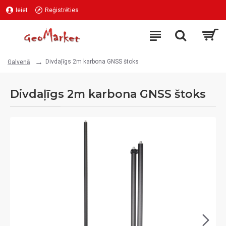
Ieiet
Reģistrēties
Divdaļīgs 2m karbona GNSS štoks
Galvenā
Divdaļīgs 2m karbona GNSS štoks