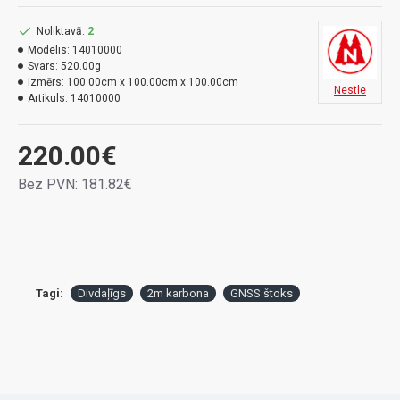
Noliktavā:
2
Modelis:
14010000
Svars:
520.00g
Izmērs:
100.00cm x 100.00cm x 100.00cm
Nestle
Artikuls:
14010000
220.00€
Bez PVN: 181.82€
Tagi:
Divdaļīgs
2m karbona
GNSS štoks