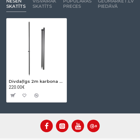
NESEN
VISVAIRĀK
POPULĀRAS
GEOMARKET.LV
SKATĪTS
SKATĪTS
PRECES
PIEDĀVĀ
Divdaļīgs 2m karbona GNSS štoks
220.00€