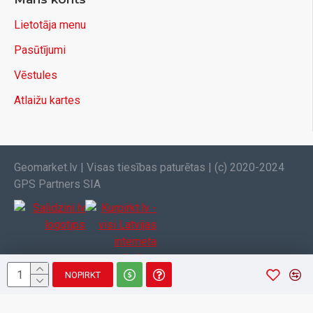
Lietotāja menu
Pasūtījumi
Vēstules
Atlaižu kartes
Geomarket.lv | Visas tiesības paturētas | (c) 2020-2024
GPS Partners SIA
NOPIRKT