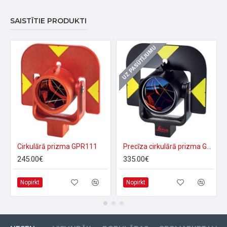
SAISTĪTIE PRODUKTI
UZ PASŪTĪJUMU
Cirkulārā prizma GPR111
Precīza cirkulārā prizma GPR121
245.00€
335.00€
Nopirkt
Nopirkt