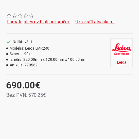
•
Pēdējais signāls tiek saglabāts atmiņā. LED bultas parāda vajadzīgo
kausa pārvietošanas virzienu.
Pamatojoties uz 0 atsauksmēm.
-
Uzrakstīt atsauksmi
•
Trīs kanālu indikatoru uzstādījumi: no rupja līdz smalkam
•
Magnētisks stiprinājums: vienkāršai un ātrai pievienošanai
•
Automātiska izslēgšanās
Noliktavā:
1
•
Ūdensizturīgs un īdeāls skarbiem būvniecības darbiem
Modelis:
Leica LMR240
Svars:
1.90kg
Komplektācija
: Uztvērējs, baterijas un transportēšanas koferis
Izmērs:
220.00mm x 120.00mm x 100.00mm
Leica
Artikuls:
773569
690.00€
Bez PVN: 570.25€