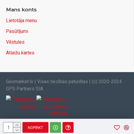
Mans konts
Lietotāja menu
Pasūtījumi
Vēstules
Atlaižu kartes
Geomarket.lv | Visas tiesības paturētas | (c) 2020-2024
GPS Partners SIA
NOPIRKT