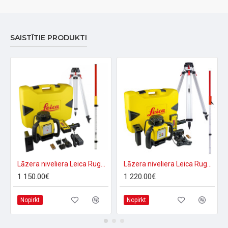
SAISTĪTIE PRODUKTI
Lāzera niveliera Leica Rugby 610 + Rod eye 120 Basic komplekts
Lāzera niveliera Leica Rugby 620 + Rod eye 120 Basic komplekts
1 150.00€
1 220.00€
Nopirkt
Nopirkt