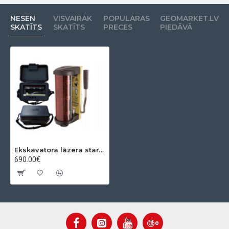
NESEN
VISVAIRĀK
POPULĀRAS
GEOMARKET.LV
SKATĪTS
SKATĪTS
PRECES
PIEDĀVĀ
Ekskavatora lāzera stara uztvērējs LMR240
690.00€