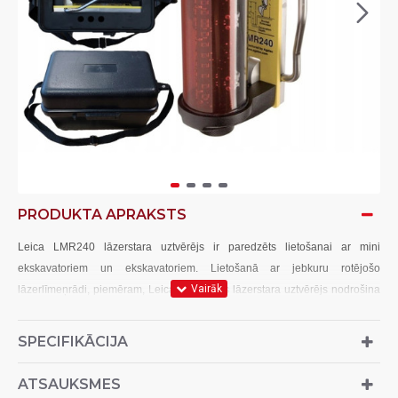
PRODUKTA APRAKSTS
Leica LMR240 lāzerstara uztvērējs ir paredzēts lietošanai ar mini
ekskavatoriem un ekskavatoriem. Lietošanā ar jebkuru rotējošo
lāzerlīmeņrādi, piemēram, Leica Rugby, šis lāzerstara uztvērējs nodrošina
precīzu un pareizu vizuālo slīpuma informāciju rakšanas un planēšanas
darbos.
SPECIFIKĀCIJA
LMR240 īpašības
ATSAUKSMES
•
LED indikācija vizuālai kontrolei