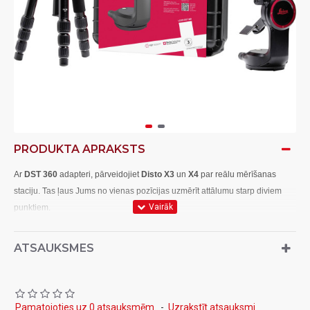
PRODUKTA APRAKSTS
Ar
DST 360
adapteri, pārveidojiet
Disto X3
un
X4
par reālu mērīšanas
staciju. Tas ļaus Jums no vienas pozīcijas uzmērīt attālumu starp diviem
punktiem.
Komplektā:
ATSAUKSMES
1) Leica DST 360 Adapteris
2) TRI120 Statīvs
Pamatojoties uz 0 atsauksmēm.
-
Uzrakstīt atsauksmi