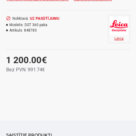
3) Kaste
Noliktavā:
UZ PASŪTĪJUMU
Modelis:
DST 360 paka
Artikuls:
848783
Leica
1 200.00€
Bez PVN: 991.74€
SAISTĪTIE PRODUKTI