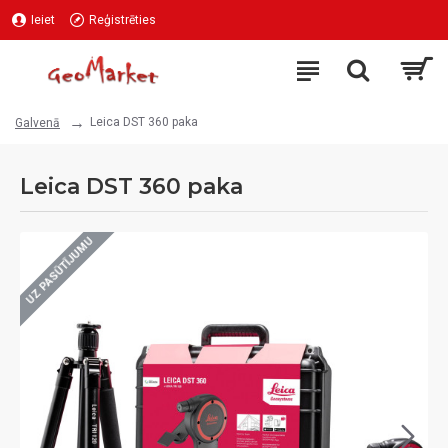
Ieiet
Reģistrēties
Leica DST 360 paka
Galvenā
Leica DST 360 paka
UZ PASŪTĪJUMU