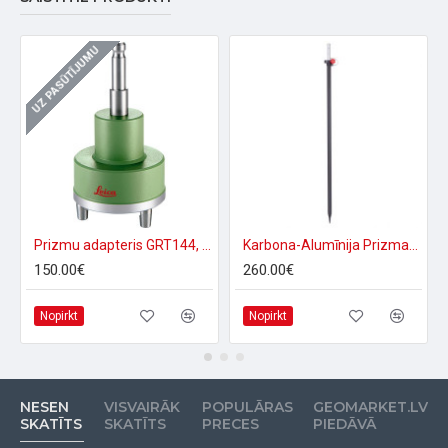
UZ PASŪTĪJUMU
Prizmu adapteris GRT144, bez opt. centriera
Karbona-Alumīnija Prizmas štoks 2.50 m
150.00€
260.00€
Nopirkt
Nopirkt
NESEN
VISVAIRĀK
POPULĀRAS
GEOMARKET.LV
SKATĪTS
SKATĪTS
PRECES
PIEDĀVĀ