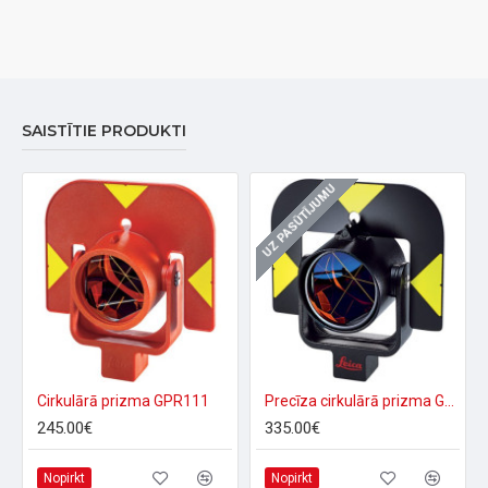
SAISTĪTIE PRODUKTI
UZ PASŪTĪJUMU
Cirkulārā prizma GPR111
Precīza cirkulārā prizma GPR121
245.00€
335.00€
Nopirkt
Nopirkt