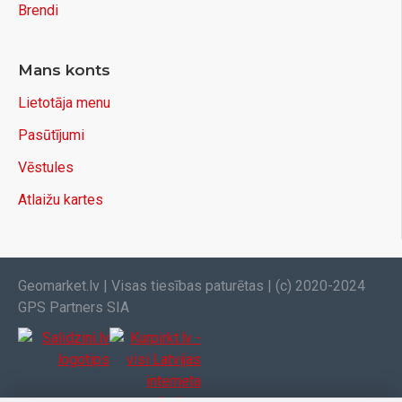
Brendi
Mans konts
Lietotāja menu
Pasūtījumi
Vēstules
Atlaižu kartes
Geomarket.lv | Visas tiesības paturētas | (c) 2020-2024
GPS Partners SIA