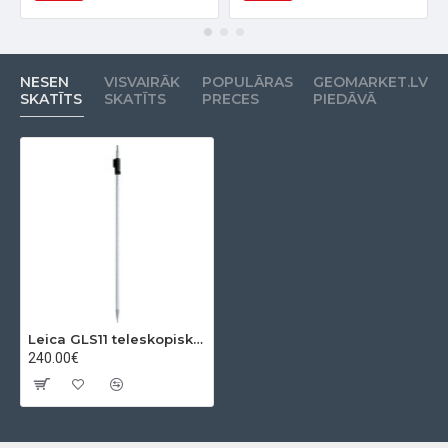
NESEN
VISVAIRĀK
POPULĀRAS
GEOMARKET.LV
SKATĪTS
SKATĪTS
PRECES
PIEDĀVĀ
Leica GLS11 teleskopiskais alumīnija prizmas štoks
240.00€