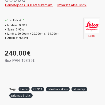
Pamatojoties uz 0 atsauksmēm.
-
Uzrakstīt atsauksmi
Noliktavā:
1
Modelis:
GLS11
Svars:
0.95kg
Izmērs:
20.00cm x 20.00cm x 139.00cm
Leica
Artikuls:
754391
240.00€
Bez PVN: 198.35€
Tagi:
Leica
GLS11
teleskopiskais
alumīnija
prizmas štoks