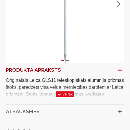
PRODUKTA APRAKSTS
Oriģinālais Leica GLS11 teleskopiskais alumīnija prizmas
štoks, paredzēts visa veida mērniecības darbiem ar Leica
prizmām. Štoks izgatavots no augstas kvalitātes
alumīnija, tas ir izturīgs un viegls. Štoks ir teleskopisks,
tam ir papildus stiprinājuma caurumi (Snap Lock) pie 1.60
ATSAUKSMES
m un 2.00 m augstuma, štokā ir integrēts sfēriskais
līmeņrādis. Graduēts centimetros un pēdās. Garums: 1,24
m. Izvilktā veidā garums līdz: 2,15 m. Svars: 940 g.