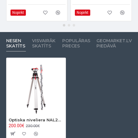
Nopirkt
Nopirkt
NESEN
VISVAIRĀK
POPULĀRAS
GEOMARKET.LV
SKATĪTS
SKATĪTS
PRECES
PIEDĀVĀ
Optiska niveliera NAL24 Komplekts KALIBRĒTS
200.00€
230.00€