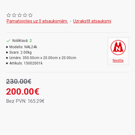
Nivelieris;
Transportēšanas kaste;
Statīvs;
Pamatojoties uz 0 atsauksmēm.
-
Uzrakstīt atsauksmi
5m nivelēšanas lata.
Instrumentu var izmantot:
Noliktavā:
2
Augstuma starpības noteikšana starp vairākiem punktiem;
Modelis:
NAL24k
Svars:
2.00kg
Optiskā attāluma mērīšana, izmantojot divas attāluma līnijas;
Izmērs:
350.00cm x 20.00cm x 20.00cm
Nestle
Noteikt paaugstinājumu;
Artikuls:
15002001k
Betonēšanas darbiem;
Horizontālā leņķa mērīšana;
230.00€
Žogu un citu objektu ierīkošanai
200.00€
Bez PVN: 165.29€