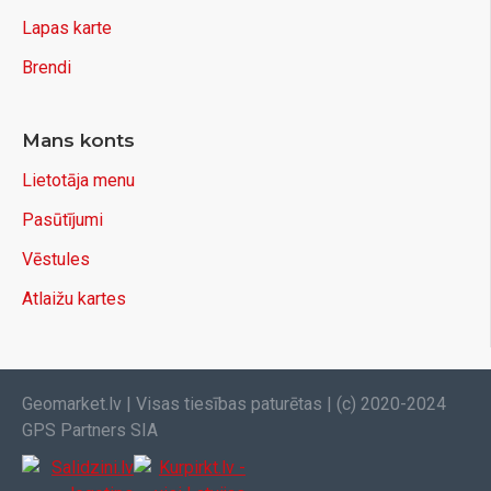
Lapas karte
Brendi
Mans konts
Lietotāja menu
Pasūtījumi
Vēstules
Atlaižu kartes
Geomarket.lv | Visas tiesības paturētas | (c) 2020-2024
GPS Partners SIA