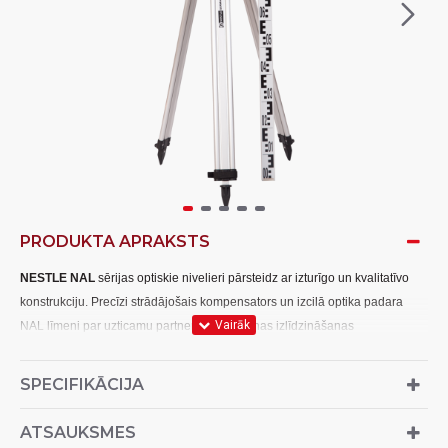
PRODUKTA APRAKSTS
NESTLE NAL
sērijas optiskie nivelieri pārsteidz ar izturīgo un kvalitatīvo
konstrukciju. Precīzi strādājošais kompensators un izcilā optika padara
NAL līmeni par uzticamu partneri jūsu ikdienas izlīdzināšanas
darbiem! Korpusa pamatne izgatavota no alumīnija, vāks un skrūves no
plastmasas.
SPECIFIKĀCIJA
Komplektā ietilpst:
ATSAUKSMES