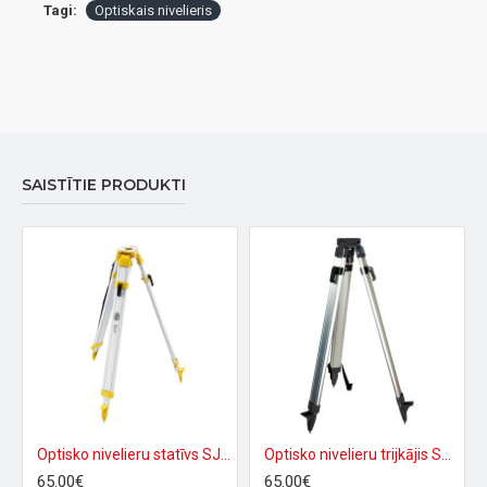
Tagi:
Optiskais nivelieris
SAISTĪTIE PRODUKTI
Optisko nivelieru statīvs SJJ1D
Optisko nivelieru trijkājis S12QD
65.00€
65.00€