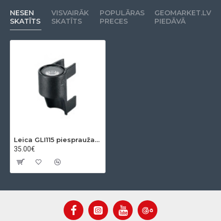
NESEN
VISVAIRĀK
POPULĀRAS
GEOMARKET.LV
SKATĪTS
SKATĪTS
PRECES
PIEDĀVĀ
Leica GLI115 piespraužams burbulis mini štokiem
35.00€