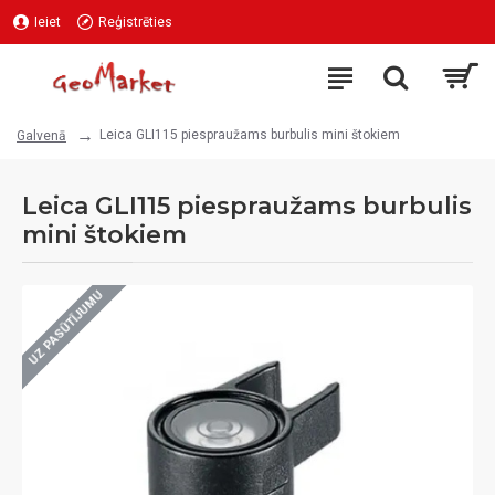
Ieiet
Reģistrēties
Leica GLI115 piespraužams burbulis mini štokiem
Galvenā
Leica GLI115 piespraužams burbulis
mini štokiem
UZ PASŪTĪJUMU