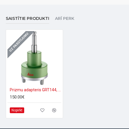
SAISTĪTIE PRODUKTI
ARĪ PERK
UZ PASŪTĪJUMU
Prizmu adapteris GRT144, bez opt. centriera
150.00€
Nopirkt