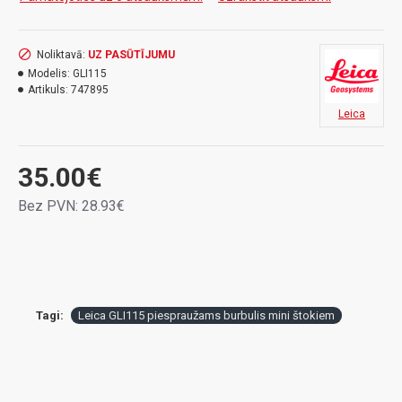
Noliktavā:
UZ PASŪTĪJUMU
Modelis:
GLI115
Artikuls:
747895
Leica
35.00€
Bez PVN: 28.93€
Tagi:
Leica GLI115 piespraužams burbulis mini štokiem