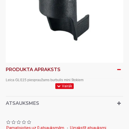
PRODUKTA APRAKSTS
Leica GLI115 piespraužams burbulis mini štokiem
ATSAUKSMES
Pamatojoties uz 0 atsauksmēm.
-
Uzrakstīt atsauksmi