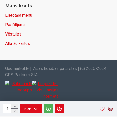
Mans konts
Lietotāja menu
Pasūtījumi
Vēstules
Atlaižu kartes
Geomarket.lv | Visas tiesības paturētas | (c) 2020-2024
GPS Partners SIA
NOPIRKT