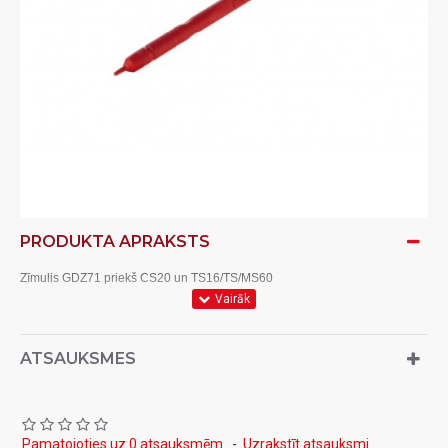
PRODUKTA APRAKSTS
Zīmulis GDZ71 priekš CS20 un TS16/TS/MS60
ATSAUKSMES
Pamatojoties uz 0 atsauksmēm.
-
Uzrakstīt atsauksmi