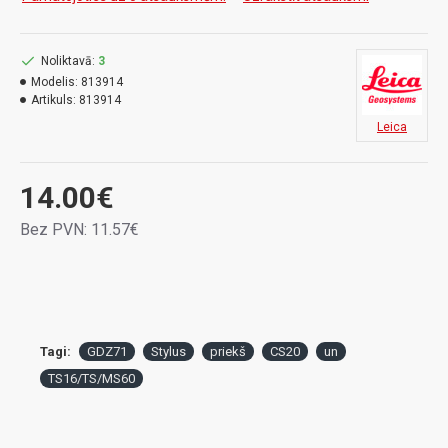
Noliktavā:
3
Modelis:
813914
Artikuls:
813914
Leica
14.00€
Bez PVN: 11.57€
Tagi:
GDZ71
Stylus
priekš
CS20
un
TS16/TS/MS60