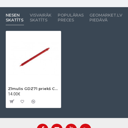
NESEN
VISVAIRĀK
POPULĀRAS
GEOMARKET.LV
SKATĪTS
SKATĪTS
PRECES
PIEDĀVĀ
Zīmulis GDZ71 priekš CS20 un TS16/TS/MS60
14.00€