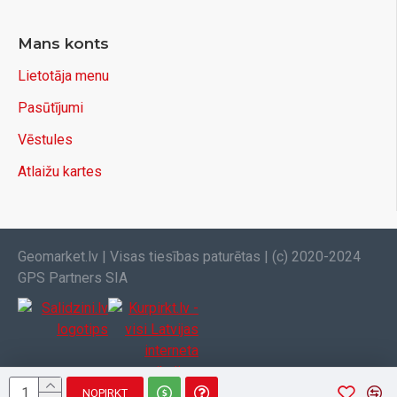
Mans konts
Lietotāja menu
Pasūtījumi
Vēstules
Atlaižu kartes
Geomarket.lv | Visas tiesības paturētas | (c) 2020-2024
GPS Partners SIA
NOPIRKT