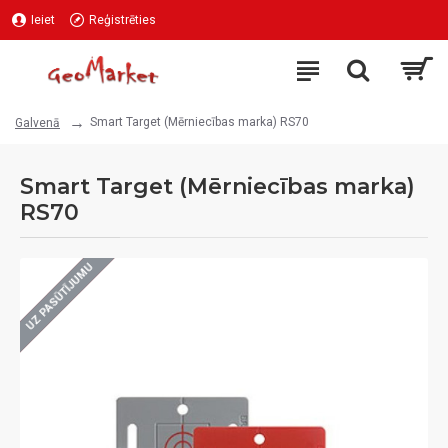
Ieiet
Reģistrēties
Smart Target (Mērniecības marka) RS70
Galvenā
Smart Target (Mērniecības marka)
RS70
UZ PASŪTĪJUMU
ONLINE ONLY