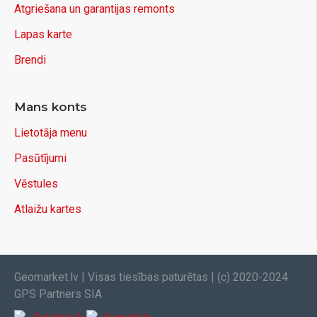
Atgriešana un garantijas remonts
Lapas karte
Brendi
Mans konts
Lietotāja menu
Pasūtījumi
Vēstules
Atlaižu kartes
Geomarket.lv | Visas tiesības paturētas | (c) 2020-2024
GPS Partners SIA