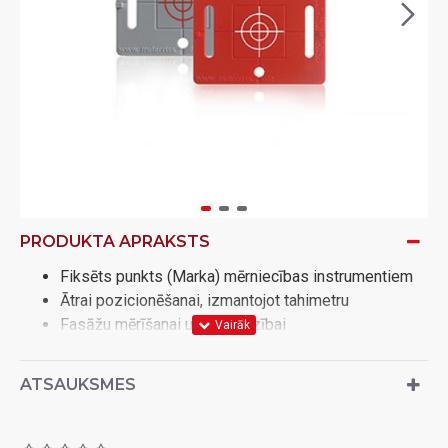
PRODUKTA APRAKSTS
Fiksēts punkts (Marka) mērniecības instrumentiem
Ātrai pozicionēšanai, izmantojot tahimetru
Fasāžu mērīšanai un uzraudzībai
Veidņu uzraudzībai betona liešanas laikā, piem. tiltu
arkām, vienpusējiem sienu veidņiem u.c.
ATSAUKSMES
Rūpnieciskajai celtniecībai un halles celtniecībai
Ražošanas līnijām
Lai nodrošinātu augstuma un asis ir droši marķētas