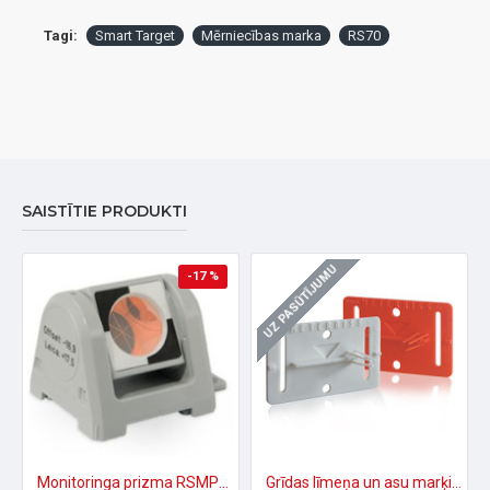
Tagi:
Smart Target
Mērniecības marka
RS70
SAISTĪTIE PRODUKTI
UZ PASŪTĪJUMU
-17 %
Monitoringa prizma RSMP380
Grīdas līmeņa un asu marķieri RS20