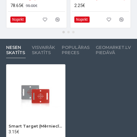
78.65€
2.25€
95.00€
Nopirkt
Nopirkt
NESEN
VISVAIRĀK
POPULĀRAS
GEOMARKET.LV
SKATĪTS
SKATĪTS
PRECES
PIEDĀVĀ
Smart Target (Mērniecības marka) RS70
3.15€