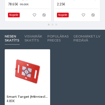
78.65€
2.25€
95.00€
Nopirkt
Nopirkt
NESEN
VISVAIRĀK
POPULĀRAS
GEOMARKET.LV
SKATĪTS
SKATĪTS
PRECES
PIEDĀVĀ
Smart Target (Mērniecības marka) RS50
4.80€