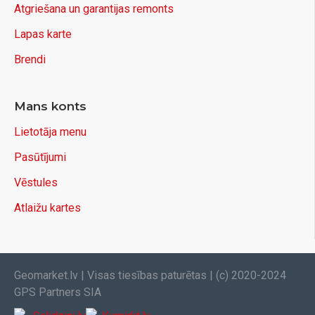
Atgriešana un garantijas remonts
Lapas karte
Brendi
Mans konts
Lietotāja menu
Pasūtījumi
Vēstules
Atlaižu kartes
Geomarket.lv | Visas tiesības paturētas | (c) 2020-2024
GPS Partners SIA