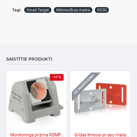
Tagi:
Smart Target
Mērniecības marka
RS50
SAISTĪTIE PRODUKTI
UZ PASŪTĪJUMU
-17 %
Monitoringa prizma RSMP380
Grīdas līmeņa un asu marķieri RS20