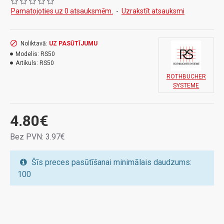
Pamatojoties uz 0 atsauksmēm.
-
Uzrakstīt atsauksmi
Noliktavā:
UZ PASŪTĪJUMU
Modelis:
RS50
Artikuls:
RS50
ROTHBUCHER
SYSTEME
4.80€
Bez PVN: 3.97€
Šīs preces pasūtīšanai minimālais daudzums:
100