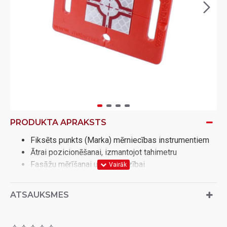
PRODUKTA APRAKSTS
Fiksēts punkts (Marka) mērniecības instrumentiem
Ātrai pozicionēšanai, izmantojot tahimetru
Fasāžu mērīšanai un uzraudzībai
Veidņu uzraudzībai betona liešanas laikā, piem. tiltu
arkām, vienpusējiem sienu veidņiem u.c.
ATSAUKSMES
Rūpnieciskajai celtniecībai un halles celtniecībai
Ražošanas līnijām
Lai nodrošinātu augstuma un asis ir droši marķētas