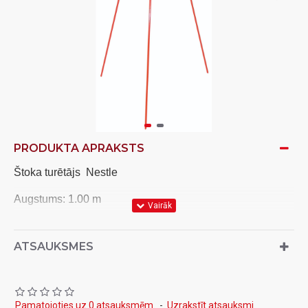
PRODUKTA APRAKSTS
Štoka turētājs Nestle
Augstums: 1.00 m
Svars: 1,7 kg
ATSAUKSMES
Pamatojoties uz 0 atsauksmēm.
-
Uzrakstīt atsauksmi