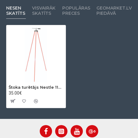
NESEN
VISVAIRĀK
POPULĀRAS
GEOMARKET.LV
SKATĪTS
SKATĪTS
PRECES
PIEDĀVĀ
Štoka turētājs Nestle 11901000
35.00€