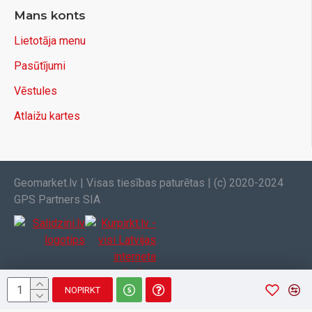
Mans konts
Lietotāja menu
Pasūtījumi
Vēstules
Atlaižu kartes
Geomarket.lv | Visas tiesības paturētas | (c) 2020-2024
GPS Partners SIA
NOPIRKT